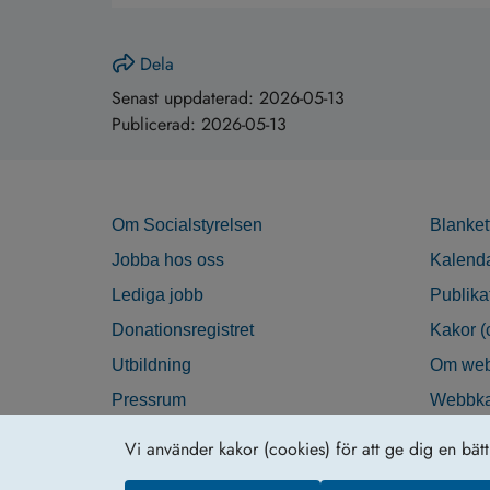
Dela
Senast uppdaterad:
2026-05-13
Publicerad:
2026-05-13
Om Socialstyrelsen
Blanket
Jobba hos oss
Kalend
Lediga jobb
Publika
Donationsregistret
Kakor (
Utbildning
Om web
Pressrum
Webbka
Nyhetsbrev
Tillgän
Vi använder kakor (cookies) för att ge dig en bät
Krisberedskap