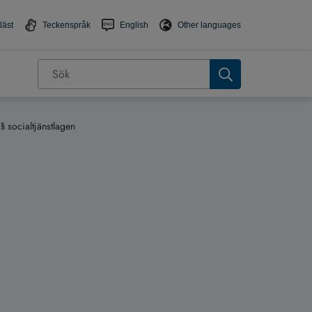
läst
Teckenspråk
English
Other languages
§ socialtjänstlagen