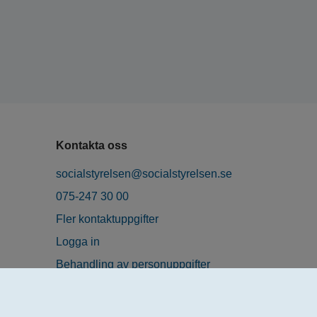
Kontakta oss
socialstyrelsen@socialstyrelsen.se
075-247 30 00
Fler kontaktuppgifter
Logga in
Behandling av personuppgifter