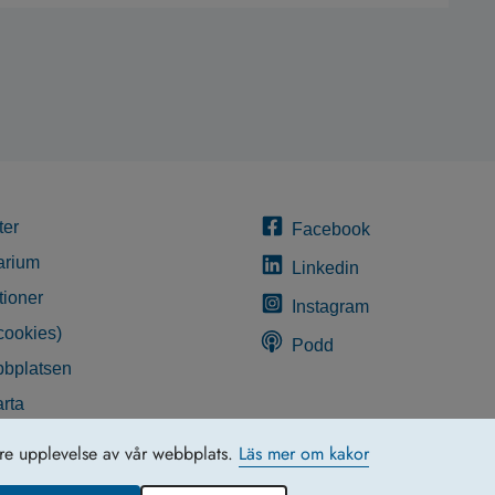
ter
Facebook
arium
Linkedin
tioner
Instagram
cookies)
Podd
bplatsen
rta
glighetsredogörelse
tre upplevelse av vår webbplats.
Läs mer om kakor