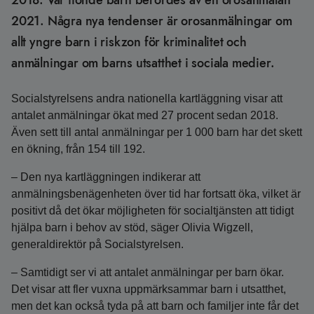
2018. Var tionde barn berördes av en orosanmälan
2021. Några nya tendenser är orosanmälningar om
allt yngre barn i riskzon för kriminalitet och
anmälningar om barns utsatthet i sociala medier.
Socialstyrelsens andra nationella kartläggning visar att
antalet anmälningar ökat med 27 procent sedan 2018.
Även sett till antal anmälningar per 1 000 barn har det skett
en ökning, från 154 till 192.
– Den nya kartläggningen indikerar att
anmälningsbenägenheten över tid har fortsatt öka, vilket är
positivt då det ökar möjligheten för socialtjänsten att tidigt
hjälpa barn i behov av stöd, säger Olivia Wigzell,
generaldirektör på Socialstyrelsen.
– Samtidigt ser vi att antalet anmälningar per barn ökar.
Det visar att fler vuxna uppmärksammar barn i utsatthet,
men det kan också tyda på att barn och familjer inte får det