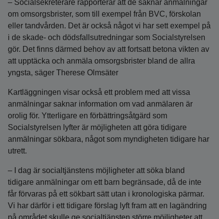
– Socialsekreterare rapporterar att de saknar anmälningar
om omsorgsbrister, som till exempel från BVC, förskolan
eller tandvården. Det är också något vi har sett exempel på
i de skade- och dödsfallsutredningar som Socialstyrelsen
gör. Det finns därmed behov av att fortsatt betona vikten av
att upptäcka och anmäla omsorgsbrister bland de allra
yngsta, säger Therese Olmsäter
Kartläggningen visar också ett problem med att vissa
anmälningar saknar information om vad anmälaren är
orolig för. Ytterligare en förbättringsåtgärd som
Socialstyrelsen lyfter är möjligheten att göra tidigare
anmälningar sökbara, något som myndigheten tidigare har
utrett.
– I dag är socialtjänstens möjligheter att söka bland
tidigare anmälningar om ett barn begränsade, då de inte
får förvaras på ett sökbart sätt utan i kronologiska pärmar.
Vi har därför i ett tidigare förslag lyft fram att en lagändring
på området skulle ge socialtjänsten större möjligheter att