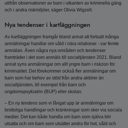
utifrån observationer av barn i utkanten av kriminella gäng
och i andra riskmiljöer, säger Olivia Wigzell.
Nya tendenser i kartläggningen
Av kartläggningen framgår bland annat att fortsatt många
anmälningar handlar om våld i nära relationer - var femte
anmälan. Även några nya områden och tendenser
framträder i det som anmäls till socialtjänsten 2021. Bland
annat syns anmälningar om allt yngre barn i riskzon för
kriminalitet. Det förekommer också fler anmälningar om
barn som har behov av stöd från andra aktörer än
socialtjänsten, till exempel från barn och
ungdomspsykiatrin (BUP) eller skolan.
– En ny tendens som vi fångat upp är anmälningar om
brottsliga handlingar och kränkningar som sker via sociala
medier. Det kan både handla om barn som själva blir
utsatta och om barn som utsätter andra för hot, våld och