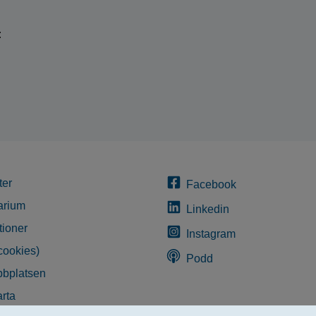
:
ter
Facebook
arium
Linkedin
tioner
Instagram
cookies)
Podd
bplatsen
rta