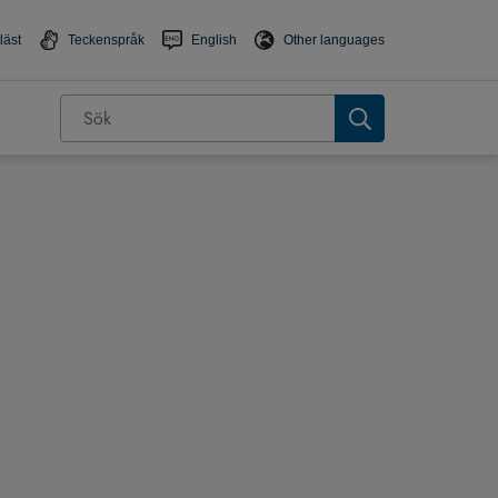
läst
Teckenspråk
English
Other languages