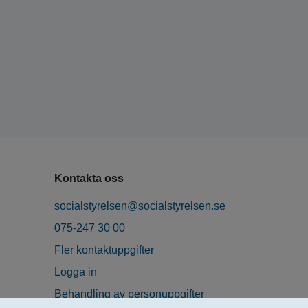
Kontakta oss
socialstyrelsen@socialstyrelsen.se
075-247 30 00
Fler kontaktuppgifter
Logga in
Behandling av personuppgifter