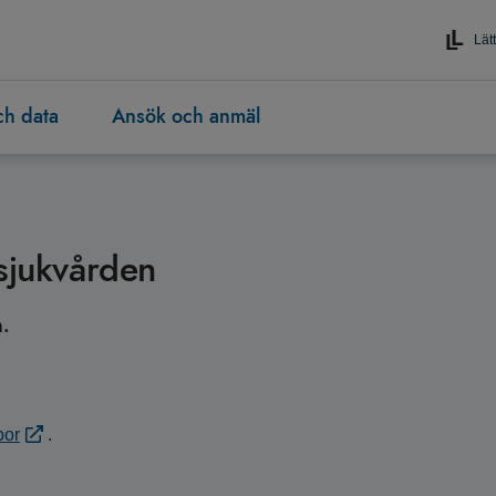
Lätt
och data
Ansök och anmäl
 sjukvården
n.
bor
.