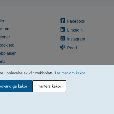
ter
Facebook
arium
Linkedin
tioner
Instagram
cookies)
Podd
bplatsen
rta
glighetsredogörelse
tre upplevelse av vår webbplats.
Läs mer om kakor
ödvändiga kakor
Hantera kakor