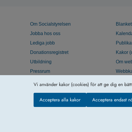
Om Socialstyrelsen
Blanket
Jobba hos oss
Kalend
Lediga jobb
Publika
Donationsregistret
Kakor (
Utbildning
Om web
Pressrum
Webbka
Nyhetsbrev
Tillgän
Vi använder kakor (cookies) för att ge dig en bät
Krisberedskap
Acceptera alla kakor
Acceptera endast n