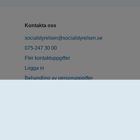
Kontakta oss
socialstyrelsen@socialstyrelsen.se
075-247 30 00
Fler kontaktuppgifter
Logga in
Behandling av personuppgifter