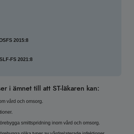
SOSFS 2015:8
HSLF-FS 2021:8
er i ämnet till att ST-läkaren kan:
nom vård och omsorg.
tioner.
förebygga smittspridning inom vård och omsorg.
rebygga olika typer av vårdrelaterade infektioner.