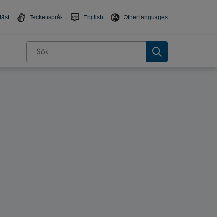
läst
Teckenspråk
English
Other languages