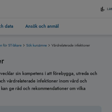
Lätt
och data
Ansök och anmäl
 för ST-läkare
Sök kursämne
Vårdrelaterade infektioner
er
 utvecklar sin kompetens i att förebygga, utreda och
och vårdrelaterade infektioner inom vård och
ren kan ge råd och rekommendationer om vilka