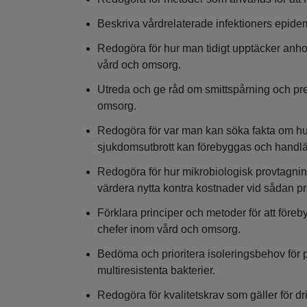
Beskriva vårdrelaterade infektioners epidem
Redogöra för hur man tidigt upptäcker anhop
vård och omsorg.
Utreda och ge råd om smittspårning och pre
omsorg.
Redogöra för var man kan söka fakta om hur
sjukdomsutbrott kan förebyggas och handl
Redogöra för hur mikrobiologisk provtagning
värdera nytta kontra kostnader vid sådan p
Förklara principer och metoder för att före
chefer inom vård och omsorg.
Bedöma och prioritera isoleringsbehov för
multiresistenta bakterier.
Redogöra för kvalitetskrav som gäller för dr