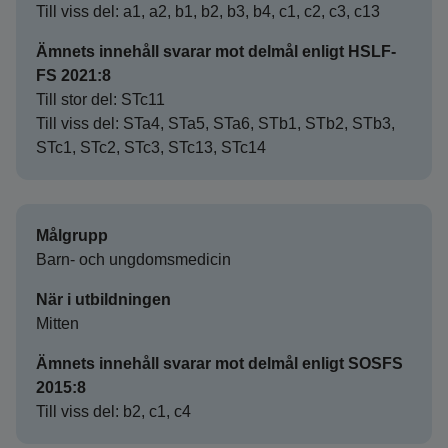
Till viss del: a1, a2, b1, b2, b3, b4, c1, c2, c3, c13
Ämnets innehåll svarar mot delmål enligt HSLF-
FS 2021:8
Till stor del: STc11
Till viss del: STa4, STa5, STa6, STb1, STb2, STb3,
STc1, STc2, STc3, STc13, STc14
Målgrupp
Barn- och ungdomsmedicin
När i utbildningen
Mitten
Ämnets innehåll svarar mot delmål enligt SOSFS
2015:8
Till viss del: b2, c1, c4