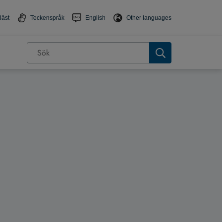
läst
Teckenspråk
English
Other languages