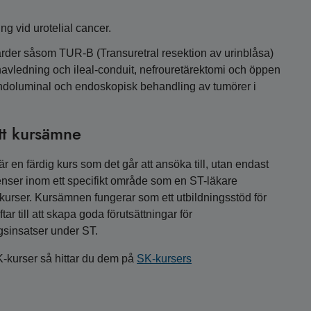
ng vid urotelial cancer.
ärder såsom TUR-B (Transuretral resektion av urinblåsa)
navledning och ileal-conduit, nefrouretärektomi och öppen
endoluminal och endoskopisk behandling av tumörer i
tt kursämne
 en färdig kurs som det går att ansöka till, utan endast
nser inom ett specifikt område som en ST-läkare
a kurser. Kursämnen fungerar som ett utbildningsstöd för
r till att skapa goda förutsättningar för
gsinsatser under ST.
K-kurser så hittar du dem på
SK-kursers