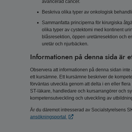
avancerad cancer.
Beskriva olika typer av onkologisk behandli
Sammanfatta principerna för kirurgiska åtg
olika typer av cystektomi med kontinent uri
blåsresektion, öppen uretärresektion och 
uretär och njurbäcken.
Informationen på denna sida är e
Observera att informationen på denna sidan inte är
ett kursämne. Ett kursämne beskriver de kompete
förväntas utveckla genom att delta i en eller fler
ST-läkare, handledare och kursarrangörer och syfta
kompetensutveckling och utveckling av utbildnin
Är du däremot intresserad av Socialstyrelsens S
ansökningsportal