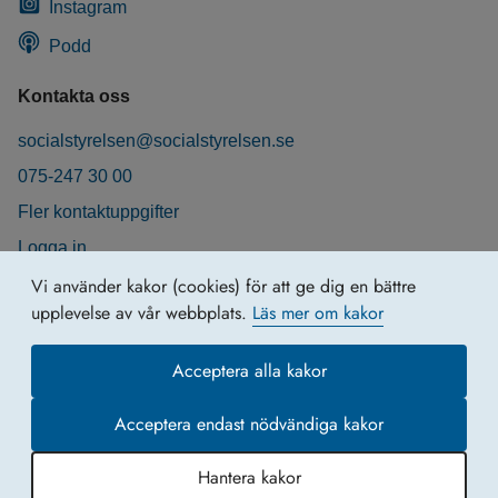
Instagram
Podd
Kontakta oss
socialstyrelsen@socialstyrelsen.se
075-247 30 00
Fler kontaktuppgifter
Logga in
Behandling av personuppgifter
Vi använder kakor (cookies) för att ge dig en bättre
upplevelse av vår webbplats.
Läs mer om kakor
Acceptera alla kakor
Acceptera endast nödvändiga kakor
Hantera kakor