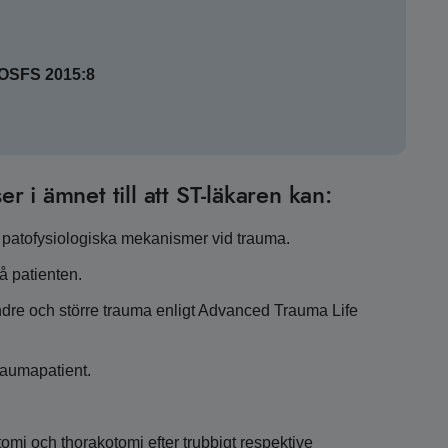
SOSFS 2015:8
er i ämnet till att ST-läkaren kan:
 patofysiologiska mekanismer vid trauma.
 patienten.
ndre och större trauma enligt Advanced Trauma Life
raumapatient.
tomi och thorakotomi efter trubbigt respektive