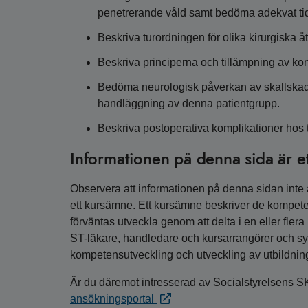
penetrerande våld samt bedöma adekvat tidp
Beskriva turordningen för olika kirurgiska å
Beskriva principerna och tillämpning av ko
Bedöma neurologisk påverkan av skallskada
handläggning av denna patientgrupp.
Beskriva postoperativa komplikationer hos 
Informationen på denna sida är e
Observera att informationen på denna sidan inte är
ett kursämne. Ett kursämne beskriver de kompete
förväntas utveckla genom att delta i en eller fler
ST-läkare, handledare och kursarrangörer och syfta
kompetensutveckling och utveckling av utbildnin
Är du däremot intresserad av Socialstyrelsens S
ansökningsportal