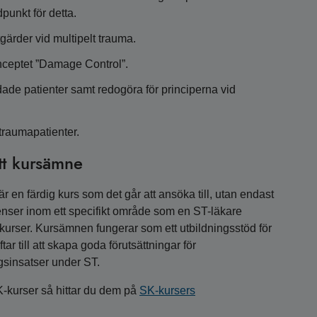
unkt för detta.
tgärder vid multipelt trauma.
nceptet ”Damage Control”.
de patienter samt redogöra för principerna vid
traumapatienter.
tt kursämne
 en färdig kurs som det går att ansöka till, utan endast
nser inom ett specifikt område som en ST-läkare
a kurser. Kursämnen fungerar som ett utbildningsstöd för
r till att skapa goda förutsättningar för
gsinsatser under ST.
K-kurser så hittar du dem på
SK-kursers