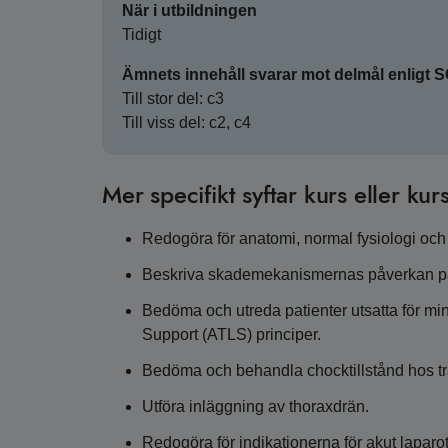
När i utbildningen
Tidigt
Ämnets innehåll svarar mot delmål enligt 
Till stor del: c3
Till viss del: c2, c4
Mer specifikt syftar kurs eller kurs
Redogöra för anatomi, normal fysiologi och
Beskriva skademekanismernas påverkan på
Bedöma och utreda patienter utsatta för mi
Support (ATLS) principer.
Bedöma och behandla chocktillstånd hos t
Utföra inläggning av thoraxdrän.
Redogöra för indikationerna för akut laparo