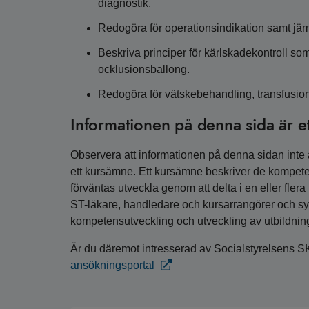
diagnostik.
Redogöra för operationsindikation samt jäm
Beskriva principer för kärlskadekontroll som
ocklusionsballong.
Redogöra för vätskebehandling, transfusio
Informationen på denna sida är e
Observera att informationen på denna sidan inte är
ett kursämne. Ett kursämne beskriver de kompete
förväntas utveckla genom att delta i en eller fler
ST-läkare, handledare och kursarrangörer och syfta
kompetensutveckling och utveckling av utbildnin
Är du däremot intresserad av Socialstyrelsens S
ansökningsportal