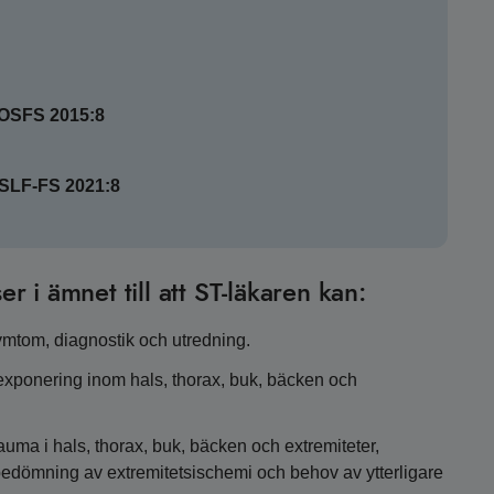
SOSFS 2015:8
HSLF-FS 2021:8
er i ämnet till att ST-läkaren kan:
mtom, diagnostik och utredning.
exponering inom hals, thorax, buk, bäcken och
auma i hals, thorax, buk, bäcken och extremiteter,
bedömning av extremitetsischemi och behov av ytterligare