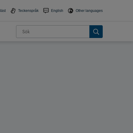
läst
Teckenspråk
English
Other languages