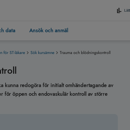
Lätt
och data
Ansök och anmäl
 för ST-läkare
Sök kursämne
Trauma och blödningskontroll
troll
n ska kunna redogöra för initialt omhändertagande av
er för öppen och endovaskulär kontroll av större