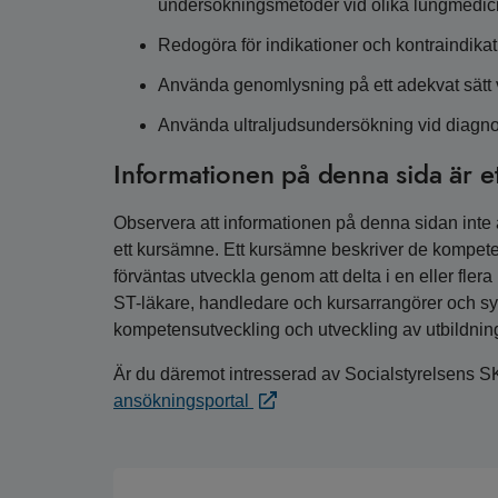
undersökningsmetoder vid olika lungmedi
Redogöra för indikationer och kontraindikat
Använda genomlysning på ett adekvat sätt vi
Använda ultraljudsundersökning vid diagn
Informationen på denna sida är e
Observera att informationen på denna sidan inte är
ett kursämne. Ett kursämne beskriver de kompete
förväntas utveckla genom att delta i en eller fler
ST-läkare, handledare och kursarrangörer och syfta
kompetensutveckling och utveckling av utbildnin
Är du däremot intresserad av Socialstyrelsens S
ansökningsportal