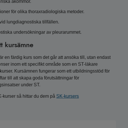
cinska åkommor.
ioner för olika thoraxradiologiska metoder.
d lungdiagnostiska tillfällen.
ostiska undersökningar av pleurarummet.
tt kursämne
 en färdig kurs som det går att ansöka till, utan endast
nser inom ett specifikt område som en ST-läkare
a kurser. Kursämnen fungerar som ett utbildningsstöd för
r till att skapa goda förutsättningar för
gsinsatser under ST.
K-kurser så hittar du dem på
SK-kursers