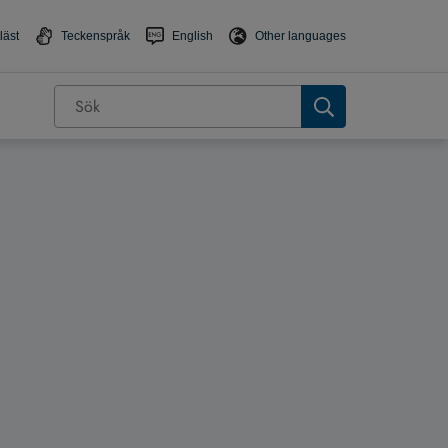
läst
Teckenspråk
English
Other languages