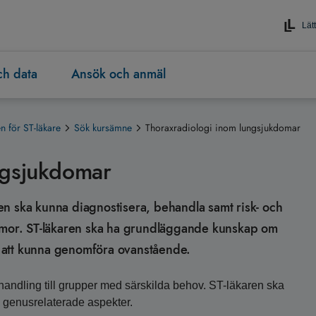
Lätt
och data
Ansök och anmäl
 för ST-läkare
Sök kursämne
Thoraxradiologi inom lungsjukdomar
ngsjukdomar
aren ska kunna diagnostisera, behandla samt risk- och
or. ST-läkaren ska ha grundläggande kunskap om
 att kunna genomföra ovanstående.
ndling till grupper med särskilda behov. ST-läkaren ska
h genusrelaterade aspekter.