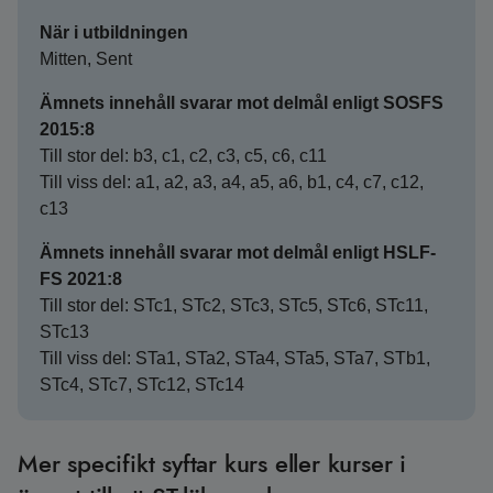
När i utbildningen
Mitten, Sent
Ämnets innehåll svarar mot delmål enligt SOSFS
2015:8
Till stor del: b3, c1, c2, c3, c5, c6, c11
Till viss del: a1, a2, a3, a4, a5, a6, b1, c4, c7, c12,
c13
Ämnets innehåll svarar mot delmål enligt HSLF-
FS 2021:8
Till stor del: STc1, STc2, STc3, STc5, STc6, STc11,
STc13
Till viss del: STa1, STa2, STa4, STa5, STa7, STb1,
STc4, STc7, STc12, STc14
Mer specifikt syftar kurs eller kurser i