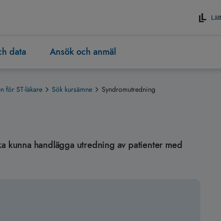
Lätt
och data
Ansök och anmäl
 för ST-läkare
Sök kursämne
Syndromutredning
en ska kunna handlägga utredning av patienter med