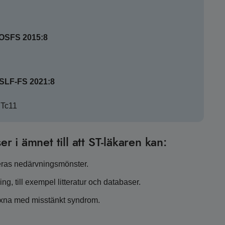
SOSFS 2015:8
HSLF-FS 2021:8
STc11
er i ämnet till att ST-läkaren kan:
eras nedärvningsmönster.
, till exempel litteratur och databaser.
vuxna med misstänkt syndrom.