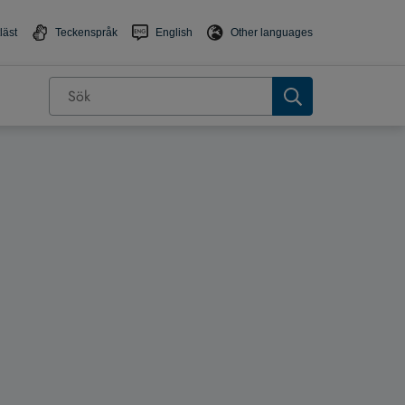
läst
Teckenspråk
English
Other languages