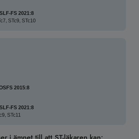
HSLF-FS 2021:8
STc7, STc9, STc10
SOSFS 2015:8
HSLF-FS 2021:8
Tc9, STc11
er i ämnet till att ST-läkaren kan: