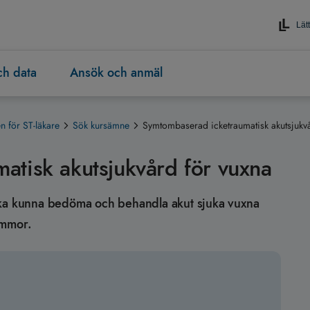
Lätt
och data
Ansök och anmäl
 för ST-läkare
Sök kursämne
Symtombaserad icketraumatisk akutsjukvå
atisk akutsjukvård för vuxna
en ska kunna bedöma och behandla akut sjuka vuxna
ommor.