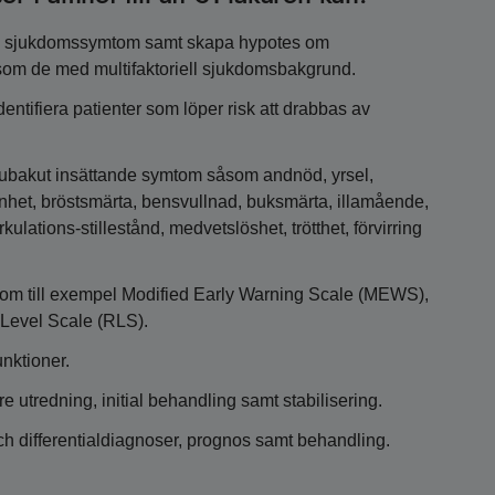
kuta sjukdomssymtom samt skapa hypotes om
 som de med multifaktoriell sjukdomsbakgrund.
ntifiera patienter som löper risk att drabbas av
subakut insättande symtom såsom andnöd, yrsel,
enhet, bröstsmärta, bensvullnad, buksmärta, illamående,
kulations-stillestånd, medvetslöshet, trötthet, förvirring
m till exempel Modified Early Warning Scale (MEWS),
Level Scale (RLS).
nktioner.
e utredning, initial behandling samt stabilisering.
h differentialdiagnoser, prognos samt behandling.