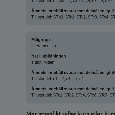
Till stor del: b2, b3, c1, c2, c3, c4, c7, c9, c10
Ämnets innehåll svarar mot delmål enligt 
Till stor del: STb2, STc1, STc2, STc3, STc4, 
Målgrupp
Internmedicin
När i utbildningen
Tidigt, Mitten
Ämnets innehåll svarar mot delmål enligt 
Till stor del: c1, c2, c4, c6, c7
Ämnets innehåll svarar mot delmål enligt 
Till stor del: STc1, STc2, STc4, STc6, STc7, S
Mer specifikt syftar kurs eller kurs