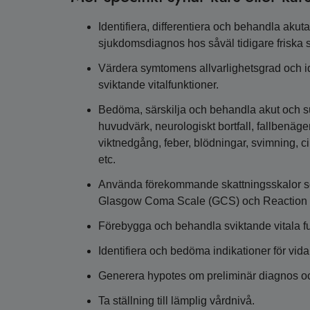
Identifiera, differentiera och behandla a
sjukdomsdiagnos hos såväl tidigare friska
Värdera symtomens allvarlighetsgrad och ide
sviktande vitalfunktioner.
Bedöma, särskilja och behandla akut och 
huvudvärk, neurologiskt bortfall, fallbenäg
viktnedgång, feber, blödningar, svimning, cir
etc.
Använda förekommande skattningsskalor so
Glasgow Coma Scale (GCS) och Reaction 
Förebygga och behandla sviktande vitala fu
Identifiera och bedöma indikationer för vidar
Generera hypotes om preliminär diagnos oc
Ta ställning till lämplig vårdnivå.