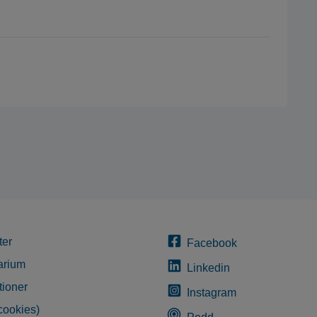
ter
Facebook
arium
Linkedin
tioner
Instagram
cookies)