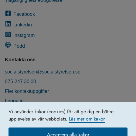
Tillgänglighetsredogörelse
Facebook
Linkedin
Instagram
Podd
Kontakta oss
socialstyrelsen@socialstyrelsen.se
075-247 30 00
Fler kontaktuppgifter
Logga in
Behandling av personuppgifter
Vi använder kakor (cookies) för att ge dig en bättre
upplevelse av vår webbplats.
Läs mer om kakor
Acceptera alla kakor