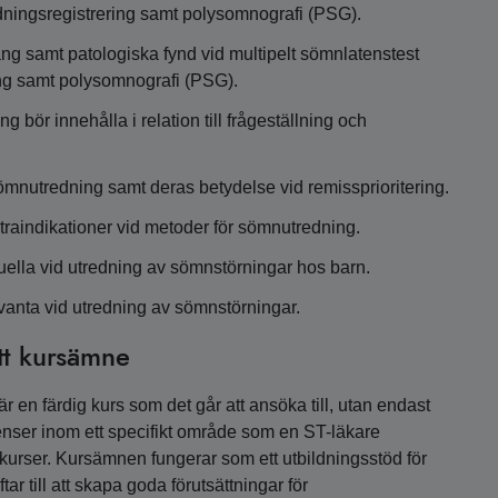
ndningsregistrering samt polysomnografi (PSG).
ng samt patologiska fynd vid multipelt sömnlatenstest
ring samt polysomnografi (PSG).
bör innehålla i relation till frågeställning och
ömnutredning samt deras betydelse vid remissprioritering.
traindikationer vid metoder för sömnutredning.
uella vid utredning av sömnstörningar hos barn.
vanta vid utredning av sömnstörningar.
tt kursämne
 en färdig kurs som det går att ansöka till, utan endast
nser inom ett specifikt område som en ST-läkare
a kurser. Kursämnen fungerar som ett utbildningsstöd för
r till att skapa goda förutsättningar för