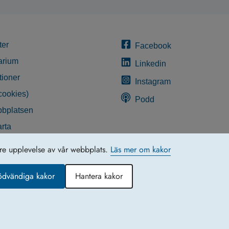
ter
Facebook
arium
Linkedin
tioner
Instagram
cookies)
Podd
bplatsen
rta
glighetsredogörelse
tre upplevelse av vår webbplats.
Läs mer om kakor
ödvändiga kakor
Hantera kakor