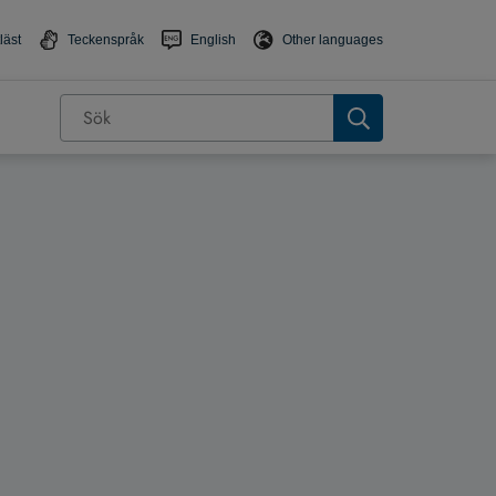
läst
Teckenspråk
English
Other languages