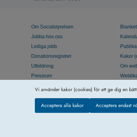
Om Socialstyrelsen
Blanket
Jobba hos oss
Kalend
Lediga jobb
Publika
Donationsregistret
Kakor (
Utbildning
Om web
Pressrum
Webbka
Nyhetsbrev
Tillgän
Vi använder kakor (cookies) för att ge dig en bät
Krisberedskap
Acceptera alla kakor
Acceptera endast n