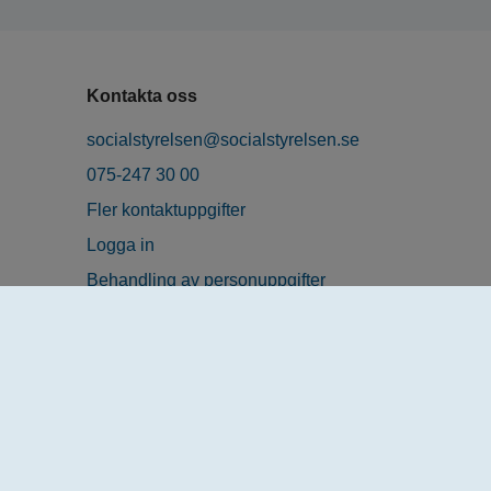
Kontakta oss
socialstyrelsen@socialstyrelsen.se
075-247 30 00
Fler kontaktuppgifter
Logga in
Behandling av personuppgifter