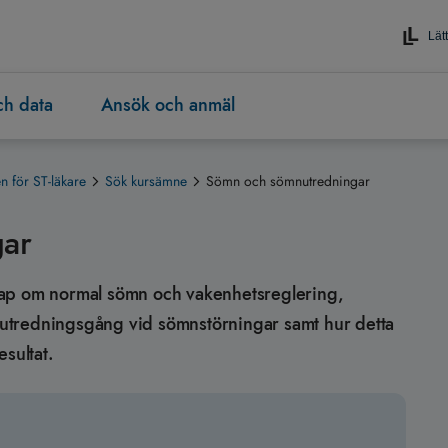
Lätt
och data
Ansök och anmäl
 för ST-läkare
Sök kursämne
Sömn och sömnutredningar
ar
nskap om normal sömn och vakenhetsreglering,
utredningsgång vid sömnstörningar samt hur detta
sultat.