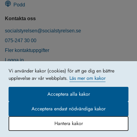
Podd
Kontakta oss
socialstyrelsen@socialstyrelsen.se
075-247 30 00
Fler kontaktuppgifter
Logga in
Behandling av personuppgifter
Vi använder kakor (cookies) för att ge dig en bättre
upplevelse av vår webbplats.
Läs mer om kakor
Acceptera alla kakor
Acceptera endast nödvändiga kakor
Hantera kakor