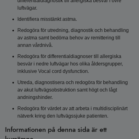
differentialdiagnostik till allergiska besvär i övre
luftvägar.
Identifiera misstänkt astma.
Redogöra för utredning, diagnostik och behandling
av astma samt bedöma behov av remittering till
annan vårdnivå.
Redogöra för differentialdiagnoser till allergiska
besvär i nedre luftvägar hos olika åldersgrupper,
inklusive Vocal cord dysfunction.
Utreda, diagnostisera och redogöra för behandling
av akut luftvägsobstruktion samt högt och lågt
andningshinder.
Redogöra för värdet av att arbeta i multidisciplinärt
nätverk kring den luftvägssjuke patienten.
Informationen på denna sida är ett
kursämne