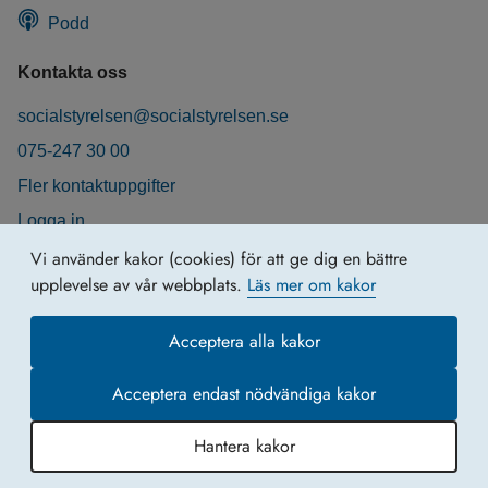
Podd
Kontakta oss
socialstyrelsen@socialstyrelsen.se
075-247 30 00
Fler kontaktuppgifter
Logga in
Behandling av personuppgifter
Vi använder kakor (cookies) för att ge dig en bättre
upplevelse av vår webbplats.
Läs mer om kakor
Acceptera alla kakor
Acceptera endast nödvändiga kakor
Hantera kakor