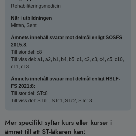
Rehabiliteringsmedicin
När i utbildningen
Mitten, Sent
Ämnets innehåll svarar mot delmål enligt SOSFS
2015:8:
Till stor del: c8
Till viss del: a1, a2, b1, b4, b5, c1, c2, c3, c4, c5, c10,
c11, c13
Ämnets innehåll svarar mot delmål enligt HSLF-
FS 2021:8:
Till stor del: STc8
Till viss del: STb1, STc1, STc2, STc13
Mer specifikt syftar kurs eller kurser i
ämnet till att ST-läkaren kan: