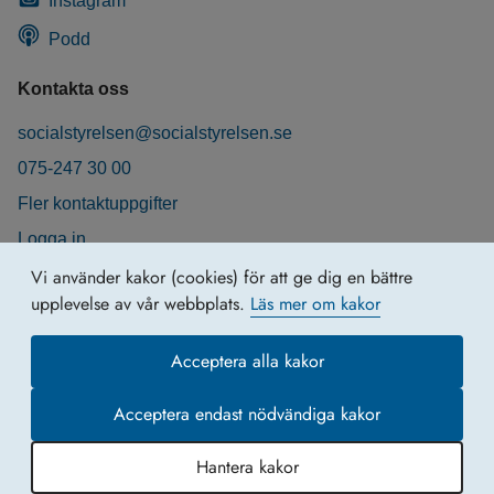
Instagram
Podd
Kontakta oss
socialstyrelsen@socialstyrelsen.se
075-247 30 00
Fler kontaktuppgifter
Logga in
Behandling av personuppgifter
Vi använder kakor (cookies) för att ge dig en bättre
upplevelse av vår webbplats.
Läs mer om kakor
Acceptera alla kakor
Acceptera endast nödvändiga kakor
Hantera kakor