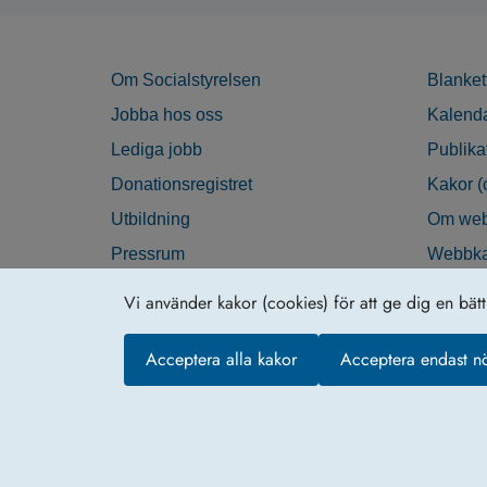
Om Socialstyrelsen
Blanket
Jobba hos oss
Kalend
Lediga jobb
Publika
Donationsregistret
Kakor (
Utbildning
Om web
Pressrum
Webbka
Nyhetsbrev
Tillgän
Vi använder kakor (cookies) för att ge dig en bät
Krisberedskap
Acceptera alla kakor
Acceptera endast n