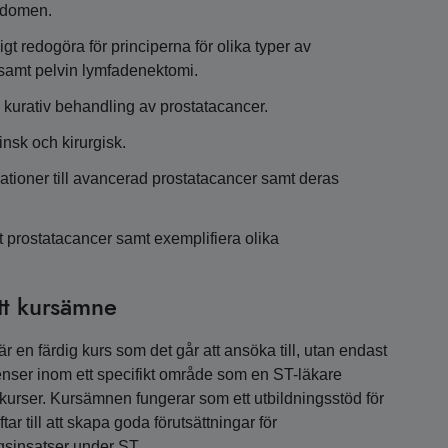
ukdomen.
gt redogöra för principerna för olika typer av
 samt pelvin lymfadenektomi.
 kurativ behandling av prostatacancer.
nsk och kirurgisk.
ationer till avancerad prostatacancer samt deras
nt prostatacancer samt exemplifiera olika
tt kursämne
 en färdig kurs som det går att ansöka till, utan endast
nser inom ett specifikt område som en ST-läkare
a kurser. Kursämnen fungerar som ett utbildningsstöd för
r till att skapa goda förutsättningar för
gsinsatser under ST.