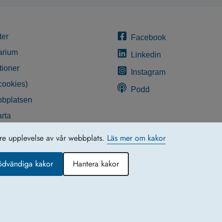
ter
Facebook
arium
Linkedin
tioner
Instagram
cookies)
Podd
bplatsen
rta
glighetsredogörelse
tre upplevelse av vår webbplats.
Läs mer om kakor
ödvändiga kakor
Hantera kakor