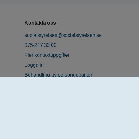
Kontakta oss
socialstyrelsen@socialstyrelsen.se
075-247 30 00
Fler kontaktuppgifter
Logga in
Behandling av personuppgifter