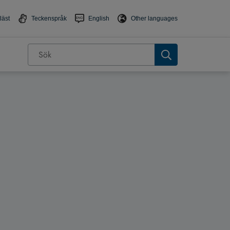
läst
Teckenspråk
English
Other languages