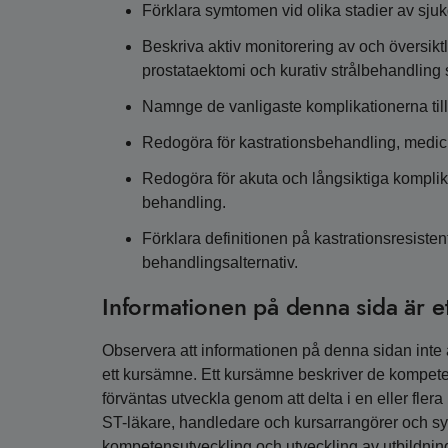
Förklara symtomen vid olika stadier av sj
Beskriva aktiv monitorering av och översiktli
prostataektomi och kurativ strålbehandling
Namnge de vanligaste komplikationerna till
Redogöra för kastrationsbehandling, medici
Redogöra för akuta och långsiktiga komplik
behandling.
Förklara definitionen på kastrationsresiste
behandlingsalternativ.
Informationen på denna sida är e
Observera att informationen på denna sidan inte är
ett kursämne. Ett kursämne beskriver de kompete
förväntas utveckla genom att delta i en eller fler
ST-läkare, handledare och kursarrangörer och syfta
kompetensutveckling och utveckling av utbildnin