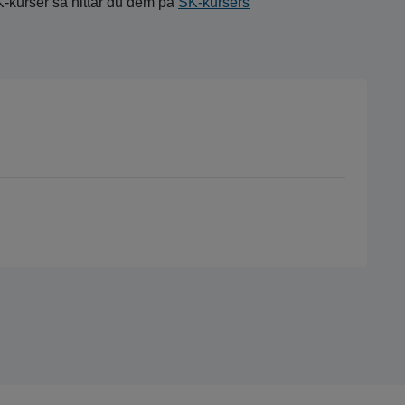
K-kurser så hittar du dem på
SK-kursers