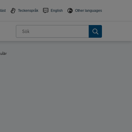
läst
Teckenspråk
English
Other languages
ulär