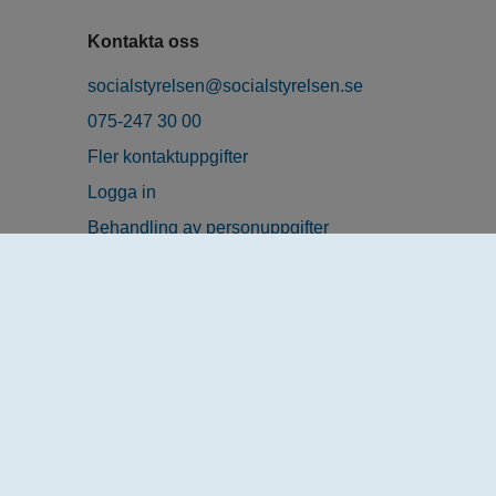
Kontakta oss
socialstyrelsen@socialstyrelsen.se
075-247 30 00
Fler kontaktuppgifter
Logga in
Behandling av personuppgifter