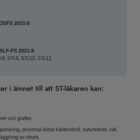
SOSFS 2015:8
HSLF-FS 2021:8
STc8, STc9, STc10, STc12
er i ämnet till att ST-läkaren kan:
rer och grafter.
onering, proximal-distal kärlkontroll, suturteknik, rafi,
läggning av shunt.