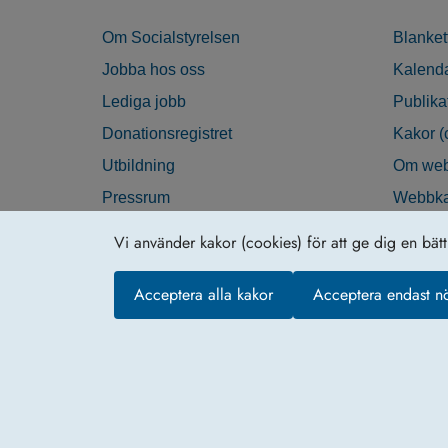
Om Socialstyrelsen
Blanket
Jobba hos oss
Kalend
Lediga jobb
Publika
Donationsregistret
Kakor (
Utbildning
Om web
Pressrum
Webbka
Nyhetsbrev
Tillgän
Vi använder kakor (cookies) för att ge dig en bät
Krisberedskap
Acceptera alla kakor
Acceptera endast n