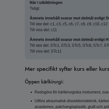
När i utbildningen
Tidigt
Ämnets innehåll svarar mot delmål enligt 
Till stor del: c1, c3, c5, c6, c7, c8, c9, c10, c12
Till viss del: c11
Ämnets innehåll svarar mot delmål enligt 
Till stor del: STc1, STc3, STc5, STc6, STc7, 
Till viss del: STc11
Mer specifikt syftar kurs eller kurs
Öppen kärlkirurgi:
Redogöra för kärlkirurgiska instrument, sutu
Utföra atraumatisk dissektionsteknik, kärlexp
anastomos, patchangioplastik, graft och an