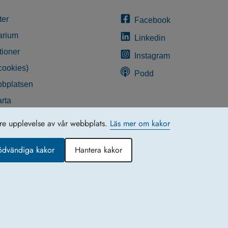
ter
Facebook
arium
Linkedin
tioner
Instagram
cookies)
Podd
bplatsen
rta
glighetsredogörelse
tre upplevelse av vår webbplats.
Läs mer om kakor
ödvändiga kakor
Hantera kakor