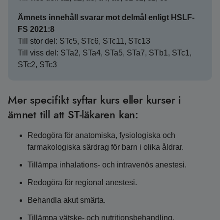
Ämnets innehåll svarar mot delmål enligt HSLF-
FS 2021:8
Till stor del: STc5, STc6, STc11, STc13
Till viss del: STa2, STa4, STa5, STa7, STb1, STc1,
STc2, STc3
Mer specifikt syftar kurs eller kurser i
ämnet till att ST-läkaren kan:
Redogöra för anatomiska, fysiologiska och
farmakologiska särdrag för barn i olika åldrar.
Tillämpa inhalations- och intravenös anestesi.
Redogöra för regional anestesi.
Behandla akut smärta.
Tillämpa vätske- och nutritionsbehandling.