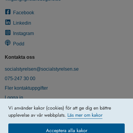
Facebook
Linkedin
Instagram
Podd
Kontakta oss
socialstyrelsen@socialstyrelsen.se
075-247 30 00
Fler kontaktuppgifter
Logga in
Behandling av personuppgifter
Vi använder kakor (cookies) för att ge dig en bättre
upplevelse av vår webbplats.
Läs mer om kakor
Acceptera alla kakor