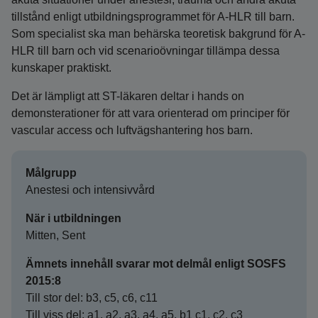
tillstånd enligt utbildningsprogrammet för A-HLR till barn.
Som specialist ska man behärska teoretisk bakgrund för A-
HLR till barn och vid scenarioövningar tillämpa dessa
kunskaper praktiskt.
Det är lämpligt att ST-läkaren deltar i hands on
demonsterationer för att vara orienterad om principer för
vascular access och luftvägshantering hos barn.
Målgrupp
Anestesi och intensivvård
När i utbildningen
Mitten, Sent
Ämnets innehåll svarar mot delmål enligt SOSFS
2015:8
Till stor del: b3, c5, c6, c11
Till viss del: a1, a2, a3, a4, a5, b1 c1, c2, c3