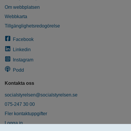
Om webbplatsen
Webbkarta
Tillgänglighetsredogörelse
Facebook
Linkedin
Instagram
Podd
Kontakta oss
socialstyrelsen@socialstyrelsen.se
075-247 30 00
Fler kontaktuppgifter
Logga in