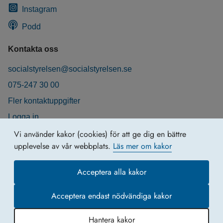
Instagram
Podd
Kontakta oss
socialstyrelsen@socialstyrelsen.se
075-247 30 00
Fler kontaktuppgifter
Logga in
Behandling av personuppgifter
Vi använder kakor (cookies) för att ge dig en bättre
upplevelse av vår webbplats.
Läs mer om kakor
Acceptera alla kakor
Acceptera endast nödvändiga kakor
Hantera kakor