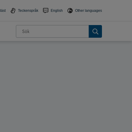
läst
Teckenspråk
English
Other languages