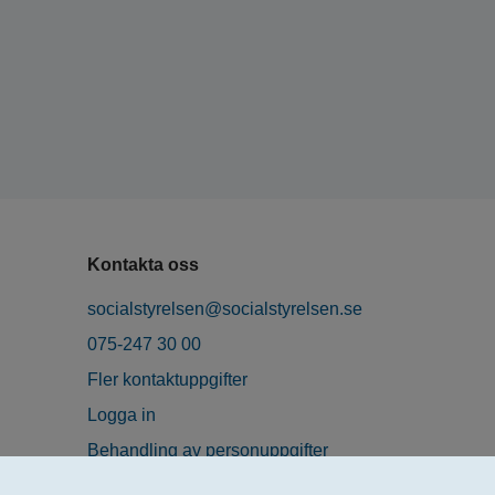
Kontakta oss
socialstyrelsen@socialstyrelsen.se
075-247 30 00
Fler kontaktuppgifter
Logga in
Behandling av personuppgifter