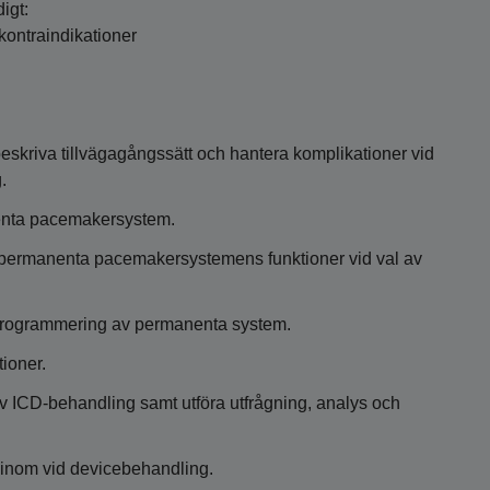
digt:
 kontraindikationer
 beskriva tillvägagångssätt och hantera komplikationer vid
.
nenta pacemakersystem.
permanenta pacemakersystemens funktioner vid val av
programmering av permanenta system.
ioner.
av ICD-behandling samt utföra utfrågning, analys och
 inom vid devicebehandling.