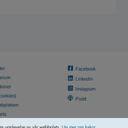
ter
Facebook
arium
Linkedin
tioner
Instagram
cookies)
Podd
bplatsen
rta
glighetsredogörelse
tre upplevelse av vår webbplats.
Läs mer om kakor