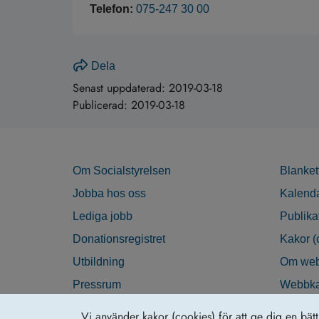
Telefon:
075-247 30 00
Dela
Senast uppdaterad:
2019-03-18
Publicerad:
2019-03-18
Om Socialstyrelsen
Blanket
Jobba hos oss
Kalend
Lediga jobb
Publika
Donationsregistret
Kakor (
Utbildning
Om web
Pressrum
Webbka
Nyhetsbrev
Tillgän
Vi använder kakor (cookies) för att ge dig en bät