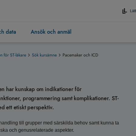
Lätt
och data
Ansök och anmäl
 för ST-läkare
Sök kursämne
Pacemaker och ICD
aren har kunskap om indikationer för
ktioner, programmering samt komplikationer. ST-
 ett etiskt perspektiv.
andling till grupper med särskilda behov samt kunna ta
iska och genusrelaterade aspekter.