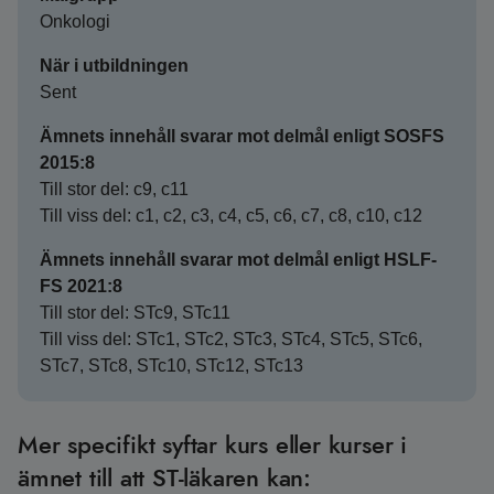
Onkologi
När i utbildningen
Sent
Ämnets innehåll svarar mot delmål enligt SOSFS
2015:8
Till stor del: c9, c11
Till viss del: c1, c2, c3, c4, c5, c6, c7, c8, c10, c12
Ämnets innehåll svarar mot delmål enligt HSLF-
FS 2021:8
Till stor del: STc9, STc11
Till viss del: STc1, STc2, STc3, STc4, STc5, STc6,
STc7, STc8, STc10, STc12, STc13
Mer specifikt syftar kurs eller kurser i
ämnet till att ST-läkaren kan: