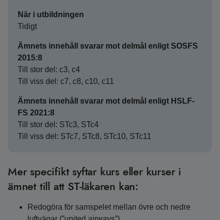
När i utbildningen
Tidigt
Ämnets innehåll svarar mot delmål enligt SOSFS
2015:8
Till stor del: c3, c4
Till viss del: c7, c8, c10, c11
Ämnets innehåll svarar mot delmål enligt HSLF-
FS 2021:8
Till stor del: STc3, STc4
Till viss del: STc7, STc8, STc10, STc11
Mer specifikt syftar kurs eller kurser i
ämnet till att ST-läkaren kan:
Redogöra för samspelet mellan övre och nedre
luftvägar (”united airways”).