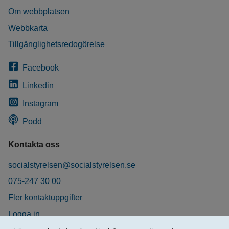
Om webbplatsen
Webbkarta
Tillgänglighetsredogörelse
Facebook
Linkedin
Instagram
Podd
Kontakta oss
socialstyrelsen@socialstyrelsen.se
075-247 30 00
Fler kontaktuppgifter
Logga in