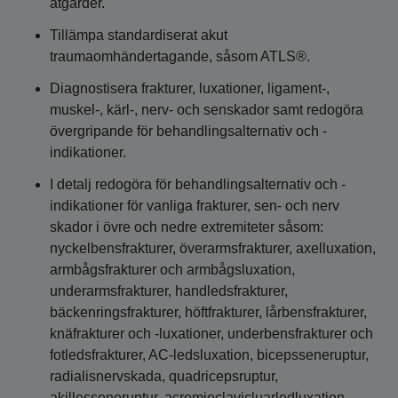
åtgärder.
Tillämpa standardiserat akut
traumaomhändertagande, såsom ATLS®.
Diagnostisera frakturer, luxationer, ligament-,
muskel-, kärl-, nerv- och senskador samt redogöra
övergripande för behandlingsalternativ och -
indikationer.
I detalj redogöra för behandlingsalternativ och -
indikationer för vanliga frakturer, sen- och nerv
skador i övre och nedre extremiteter såsom:
nyckelbensfrakturer, överarmsfrakturer, axelluxation,
armbågsfrakturer och armbågsluxation,
underarmsfrakturer, handledsfrakturer,
bäckenringsfrakturer, höftfrakturer, lårbensfrakturer,
knäfrakturer och -luxationer, underbensfrakturer och
fotledsfrakturer, AC-ledsluxation, bicepsseneruptur,
radialisnervskada, quadricepsruptur,
akillesseneruptur, acromioclavicluarledluxation,