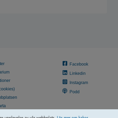
ter
Facebook
arium
Linkedin
tioner
Instagram
cookies)
Podd
bplatsen
rta
glighetsredogörelse
tre upplevelse av vår webbplats.
Läs mer om kakor