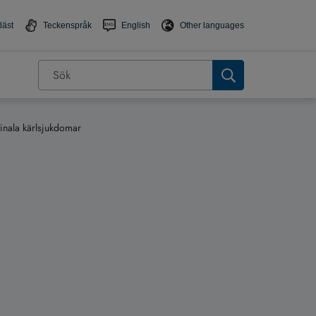
läst
Teckenspråk
English
Other languages
inala kärlsjukdomar