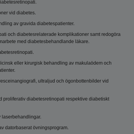
abetesretinopati.
ner vid diabetes.
dling av gravida diabetespatienter.
opati och diabetesrelaterade komplikationer samt redogöra
amarbete med diabetesbehandlande läkare.
betesretinopati.
icinsk eller kirurgisk behandling av makulaödem och
tienter.
esceinangiografi, ultraljud och ögonbottenbilder vid
 proliferativ diabetesretinopati respektive diabetiskt
v laserbehandlingar.
 av datorbaserat övningsprogram.