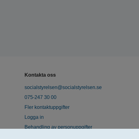
Kontakta oss
socialstyrelsen@socialstyrelsen.se
075-247 30 00
Fler kontaktuppgifter
Logga in
Behandling av personuppgifter