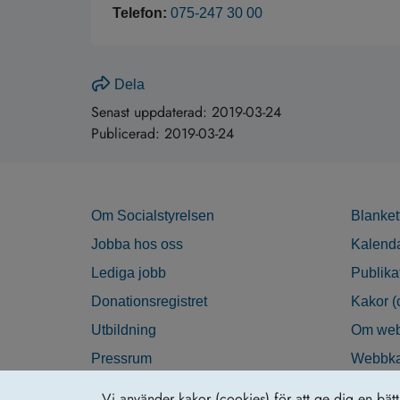
Telefon:
075-247 30 00
Dela
Senast uppdaterad:
2019-03-24
Publicerad:
2019-03-24
Om Socialstyrelsen
Blanket
Jobba hos oss
Kalend
Lediga jobb
Publika
Donationsregistret
Kakor (
Utbildning
Om web
Pressrum
Webbka
Nyhetsbrev
Tillgän
Vi använder kakor (cookies) för att ge dig en bät