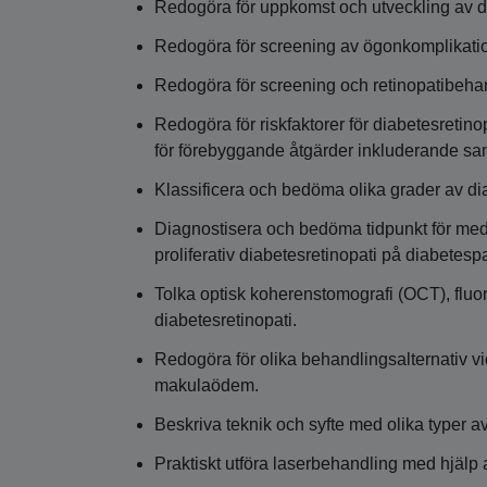
Redogöra för uppkomst och utveckling av di
Redogöra för screening av ögonkomplikatio
Redogöra för screening och retinopatibehan
Redogöra för riskfaktorer för diabetesretin
för förebyggande åtgärder inkluderande s
Klassificera och bedöma olika grader av dia
Diagnostisera och bedöma tidpunkt för med
proliferativ diabetesretinopati på diabetespa
Tolka optisk koherenstomografi (OCT), fluor
diabetesretinopati.
Redogöra för olika behandlingsalternativ vid
makulaödem.
Beskriva teknik och syfte med olika typer a
Praktiskt utföra laserbehandling med hjälp