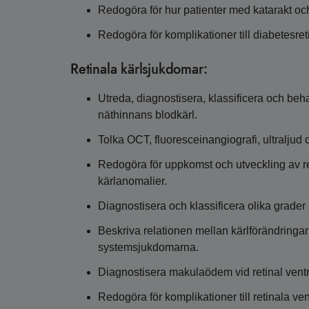
Redogöra för hur patienter med katarakt oc
Redogöra för komplikationer till diabetesre
Retinala kärlsjukdomar:
Utreda, diagnostisera, klassificera och beha
näthinnans blodkärl.
Tolka OCT, fluoresceinangiografi, ultraljud 
Redogöra för uppkomst och utveckling av re
kärlanomalier.
Diagnostisera och klassificera olika grader 
Beskriva relationen mellan kärlförändringar
systemsjukdomarna.
Diagnostisera makulaödem vid retinal ventr
Redogöra för komplikationer till retinala v