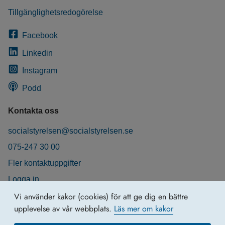
Tillgänglighetsredogörelse
Facebook
Linkedin
Instagram
Podd
Kontakta oss
socialstyrelsen@socialstyrelsen.se
075-247 30 00
Fler kontaktuppgifter
Logga in
Behandling av personuppgifter
Vi använder kakor (cookies) för att ge dig en bättre
upplevelse av vår webbplats.
Läs mer om kakor