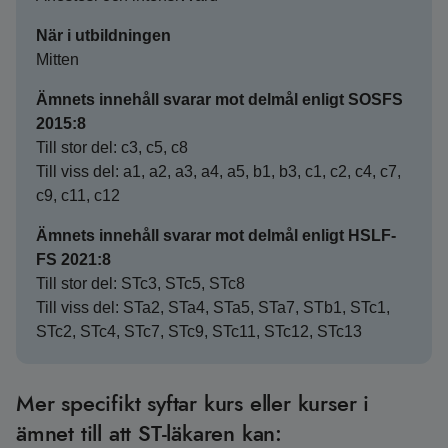
När i utbildningen
Mitten
Ämnets innehåll svarar mot delmål enligt SOSFS
2015:8
Till stor del: c3, c5, c8
Till viss del: a1, a2, a3, a4, a5, b1, b3, c1, c2, c4, c7,
c9, c11, c12
Ämnets innehåll svarar mot delmål enligt HSLF-
FS 2021:8
Till stor del: STc3, STc5, STc8
Till viss del: STa2, STa4, STa5, STa7, STb1, STc1,
STc2, STc4, STc7, STc9, STc11, STc12, STc13
Mer specifikt syftar kurs eller kurser i
ämnet till att ST-läkaren kan: