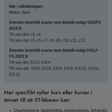
När i utbildningen
Mitten, Sent
Ämnets innehåll svarar mot delmål enligt SOSFS
2015:8
Till stor del: c3, c4
Till viss del: c5, c6, c7, c8, c9, c10, c11, c12
Ämnets innehåll svarar mot delmål enligt HSLF-
FS 2021:8
Till stor del: STc3, STc4
Till viss del: STc5, STc6, STc8, STc9, STc10, STc11,
STc12
Mer specifikt syftar kurs eller kurser i
ämnet till att ST-läkaren kan:
Diagnostisera, stadieindela, prognostisera, behandla