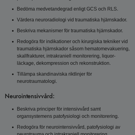
Bedöma medvetandegrad enligt GCS och RLS.
Värdera neuroradiologi vid traumatiska hjärnskador.
Beskriva mekanismer för traumatiska hjärnskador.
Redogöra för indikationer och kirurgiska tekniker vid
traumatiska hjärnskador såsom hematomevakuering,
skallfrakturer, intrakraniell monitorering, liquor-
läckage, dekompression och rekonstruktion.
Tillämpa skandinaviska riktlinjer för
neurotraumatologi.
Neurointensivvård:
Beskriva principer för intensivvård samt
organsystemens patofysiologi och monitorering.
Redogöra för neurointensivvård, patofysiologi av
neurotrauma och intrakraniell monitorering.