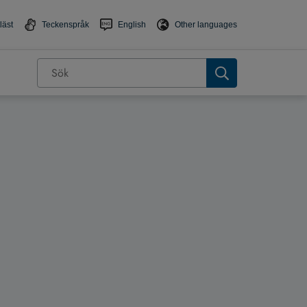
läst
Teckenspråk
English
Other languages