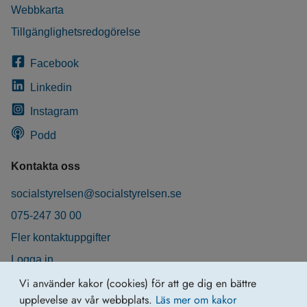
Webbkarta
Tillgänglighetsredogörelse
Facebook
Linkedin
Instagram
Podd
Kontakta oss
socialstyrelsen@socialstyrelsen.se
075-247 30 00
Fler kontaktuppgifter
Logga in
Behandling av personuppgifter
Vi använder kakor (cookies) för att ge dig en bättre
upplevelse av vår webbplats.
Läs mer om kakor