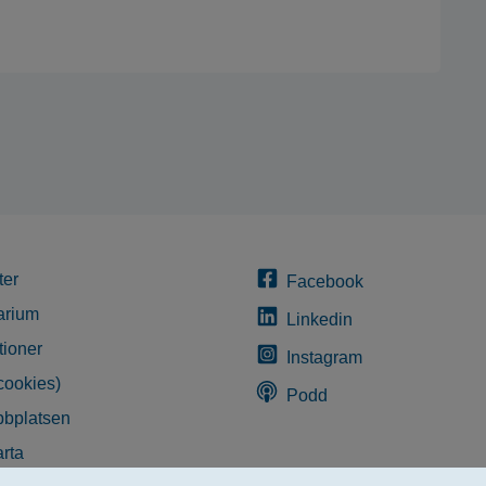
ter
Facebook
arium
Linkedin
tioner
Instagram
cookies)
Podd
bplatsen
rta