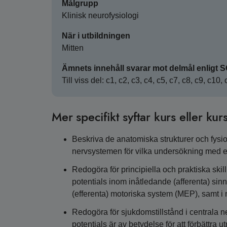
Målgrupp
Klinisk neurofysiologi
När i utbildningen
Mitten
Ämnets innehåll svarar mot delmål enligt 
Till viss del: c1, c2, c3, c4, c5, c7, c8, c9, c10,
Mer specifikt syftar kurs eller kurs
Beskriva de anatomiska strukturer och fysi
nervsystemen för vilka undersökning med e
Redogöra för principiella och praktiska sk
potentials inom inåtledande (afferenta) s
(efferenta) motoriska system (MEP), samt i
Redogöra för sjukdomstillstånd i centrala 
potentials är av betydelse för att förbättra 