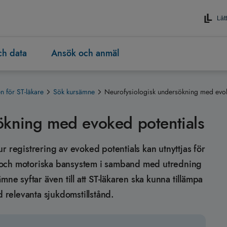
Lätt
och data
Ansök och anmäl
 för ST-läkare
Sök kursämne
Neurofysiologisk undersökning med evok
ökning med evoked potentials
hur registrering av evoked potentials kan utnyttjas för
 och motoriska bansystem i samband med utredning
mne syftar även till att ST-läkaren ska kunna tillämpa
d relevanta sjukdomstillstånd.