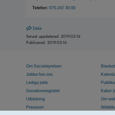
Telefon:
075-247 30 00
Dela
Senast uppdaterad:
2019-03-16
Publicerad:
2019-03-16
Om Socialstyrelsen
Blanket
Jobba hos oss
Kalend
Lediga jobb
Publika
Donationsregistret
Kakor (
Utbildning
Om web
Pressrum
Webbka