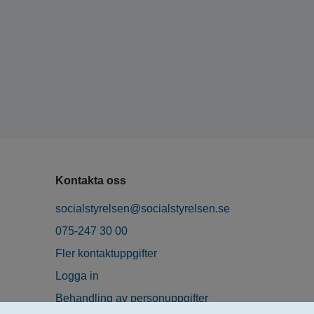
Kontakta oss
socialstyrelsen@socialstyrelsen.se
075-247 30 00
Fler kontaktuppgifter
Logga in
Behandling av personuppgifter