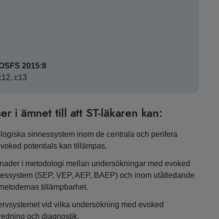
SOSFS 2015:8
 c12, c13
er i ämnet till att ST-läkaren kan:
ologiska sinnessystem inom de centrala och perifera
voked potentials kan tillämpas.
illnader i metodologi mellan undersökningar med evoked
innessystem (SEP, VEP, AEP, BAEP) och inom utåtledande
 metodernas tillämpbarhet.
nervsystemet vid vilka undersökning med evoked
utredning och diagnostik.