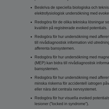
Beskriva de speciella biologiska och tekni
elektrofysiologisk undersökning med evoked
Redogöra för de olika tekniska lösningar som
kvalitén på registrerade evoked potentials.
Redogöra för hur undersökning med affere
till nivådiagnostisk information vid utredn
afferenta bansystemen.
Redogöra för hur undersökning med magnetst
(MEP) kan bidra till nivådiagnostisk inform
bansystemen.
Redogöra för hur undersökning med afferenta
minska riskerna för accidentell iatrogen på
eller nära det centrala nervsystemet.
Redogöra för hur visuella evoked potential
lesioner (”locked in syndrome”).