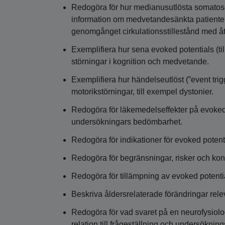
Redogöra för hur medianusutlösta somatos
information om medvetandesänkta patienter
genomgånget cirkulationsstillestånd med åt
Exemplifiera hur sena evoked potentials (t
störningar i kognition och medvetande.
Exemplifiera hur händelseutlöst (”event tri
motorikstörningar, till exempel dystonier.
Redogöra för läkemedelseffekter på evoked 
undersökningars bedömbarhet.
Redogöra för indikationer för evoked potent
Redogöra för begränsningar, risker och kont
Redogöra för tillämpning av evoked potenti
Beskriva åldersrelaterade förändringar rel
Redogöra för vad svaret på en neurofysiolo
relation till frågeställning och undersökning