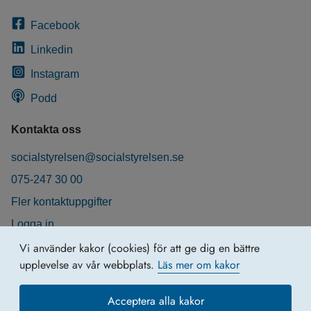
Facebook
Linkedin
Instagram
Podd
Kontakta oss
socialstyrelsen@socialstyrelsen.se
075-247 30 00
Fler kontaktuppgifter
Logga in
Behandling av personuppgifter
Vi använder kakor (cookies) för att ge dig en bättre
upplevelse av vår webbplats.
Läs mer om kakor
Acceptera alla kakor