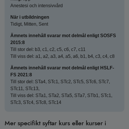
Anestesi och intensivvård
När i utbildningen
Tidigt, Mitten, Sent
Ämnets innehåll svarar mot delmål enligt SOSFS
2015:8
Till stor del: b3, c1, c2, c5, c6, c7, c11
Till viss del: a1, a2, a3, a4, a5, a6, b1, b4, c3, c4, c8
Ämnets innehåll svarar mot delmål enligt HSLF-
FS 2021:8
Till stor del: STa4, STc1, STc2, STc5, STc6, STc7,
STc11, STc13,
Till viss del: STa1, STa2, STa5, STa7, STb1, STc1,
STc3, STc4, STc8, STc14
Mer specifikt syftar kurs eller kurser i