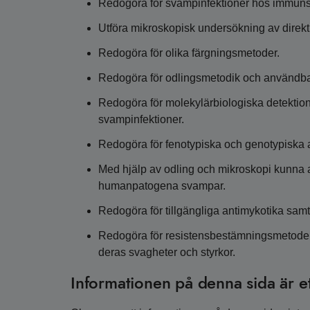
Redogöra för svampinfektioner hos immunsu
Utföra mikroskopisk undersökning av direktp
Redogöra för olika färgningsmetoder.
Redogöra för odlingsmetodik och användba
Redogöra för molekylärbiologiska detekti
svampinfektioner.
Redogöra för fenotypiska och genotypiska
Med hjälp av odling och mikroskopi kunna
humanpatogena svampar.
Redogöra för tillgängliga antimykotika samt
Redogöra för resistensbestämningsmetode
deras svagheter och styrkor.
Informationen på denna sida är e