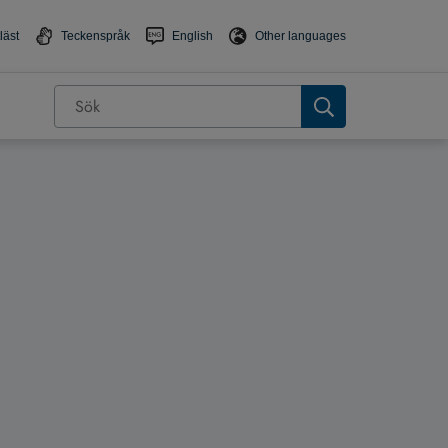
läst
Teckenspråk
English
Other languages