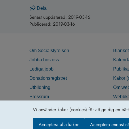
Dela
Senast uppdaterad:
2019-03-16
Publicerad:
2019-03-16
Om Socialstyrelsen
Blanket
Jobba hos oss
Kalend
Lediga jobb
Publika
Donationsregistret
Kakor (
Utbildning
Om web
Pressrum
Webbka
Nyhetsbrev
Tillgän
Vi använder kakor (cookies) för att ge dig en bät
Krisberedskap
Acceptera alla kakor
Acceptera endast n