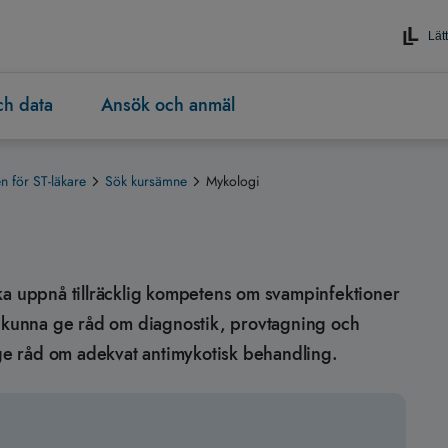
Lätt
och data
Ansök och anmäl
 för ST-läkare
Sök kursämne
Mykologi
n ska uppnå tillräcklig kompetens om svampinfektioner
t kunna ge råd om diagnostik, provtagning och
 ge råd om adekvat antimykotisk behandling.