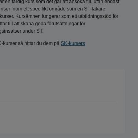
 en färdig kurs som det går att ansöka till, utan endast
nser inom ett specifikt område som en ST-läkare
a kurser. Kursämnen fungerar som ett utbildningsstöd för
r till att skapa goda förutsättningar för
gsinsatser under ST.
K-kurser så hittar du dem på
SK-kursers