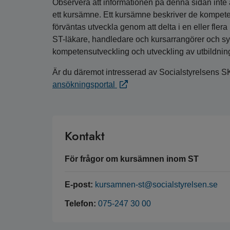
Observera att informationen på denna sidan inte är
ett kursämne. Ett kursämne beskriver de kompete
förväntas utveckla genom att delta i en eller fler
ST-läkare, handledare och kursarrangörer och syfta
kompetensutveckling och utveckling av utbildnin
Är du däremot intresserad av Socialstyrelsens S
ansökningsportal
Kontakt
För frågor om kursämnen inom ST
E-post:
kursamnen-st@socialstyrelsen.se
Telefon:
075-247 30 00