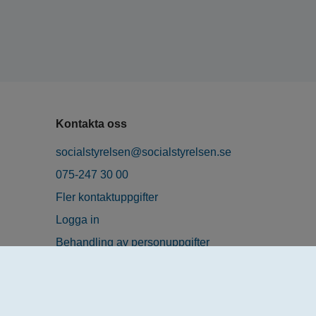
Kontakta oss
socialstyrelsen@socialstyrelsen.se
075-247 30 00
Fler kontaktuppgifter
Logga in
Behandling av personuppgifter