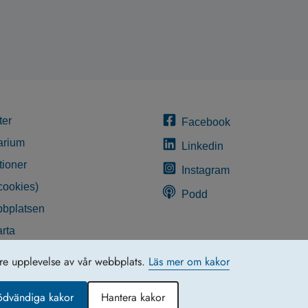
ter
Facebook
arium
Linkedin
tioner
Instagram
cookies)
Podd
bplatsen
rta
glighetsredogörelse
tre upplevelse av vår webbplats.
Läs mer om kakor
ödvändiga kakor
Hantera kakor