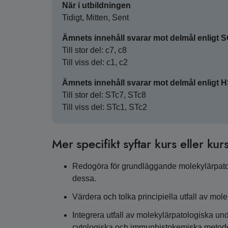
När i utbildningen
Tidigt, Mitten, Sent
Ämnets innehåll svarar mot delmål enligt 
Till stor del: c7, c8
Till viss del: c1, c2
Ämnets innehåll svarar mot delmål enligt 
Till stor del: STc7, STc8
Till viss del: STc1, STc2
Mer specifikt syftar kurs eller kurs
Redogöra för grundläggande molekylärpatolo
dessa.
Värdera och tolka principiella utfall av mo
Integrera utfall av molekylärpatologiska u
cytologiska och immunhistokemiska metoder 