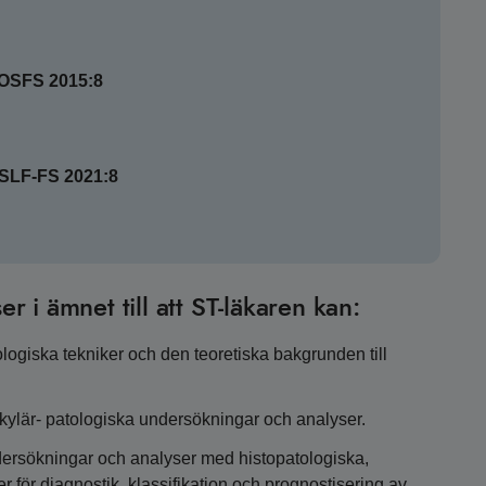
SOSFS 2015:8
HSLF-FS 2021:8
er i ämnet till att ST-läkaren kan:
giska tekniker och den teoretiska bakgrunden till
lekylär- patologiska undersökningar och analyser.
ndersökningar och analyser med histopatologiska,
för diagnostik, klassifikation och prognostisering av