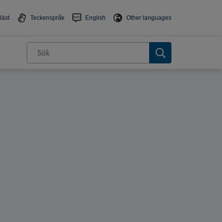
läst
Teckenspråk
English
Other languages