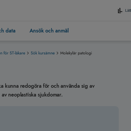
Lätt
och data
Ansök och anmäl
 för ST-läkare
Sök kursämne
Molekylär patologi
n ska kunna redogöra för och använda sig av
n av neoplastiska sjukdomar.