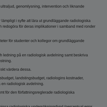
ltraljud, genomlysning, intervention och liknande
 lämpligt i syfte att lära ut grundläggande radiologiska
ch redogöra för deras implikationer i samband med ronder
iteter för studenter och kollegor om grundläggande
ch ledning på en radiologisk avdelning samt beskriva
ustning.
tiskt värdera dessa.
sbudget, landstingsbudget, radiologins kostnader,
en radiologisk avdelning.
mt för den författningsreglerade radiologiska
missa radiologiska undersökningsfynd (perceptual error,