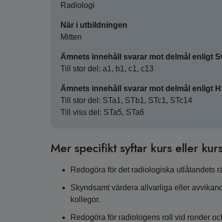
Radiologi
När i utbildningen
Mitten
Ämnets innehåll svarar mot delmål enligt 
Till stor del: a1, b1, c1, c13
Ämnets innehåll svarar mot delmål enligt 
Till stor del: STa1, STb1, STc1, STc14
Till viss del: STa5, STa6
Mer specifikt syftar kurs eller kurs
Redogöra för det radiologiska utlåtandets r
Skyndsamt värdera allvarliga eller avvikan
kollegor.
Redogöra för radiologens roll vid ronder och