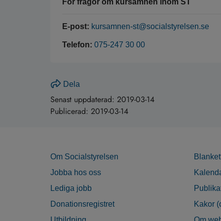
För frågor om kursämnen inom ST
E-post:
kursamnen-st@socialstyrelsen.se
Telefon:
075-247 30 00
Dela
Senast uppdaterad:
2019-03-14
Publicerad:
2019-03-14
Om Socialstyrelsen
Blanket
Jobba hos oss
Kalend
Lediga jobb
Publika
Donationsregistret
Kakor (
Utbildning
Om web