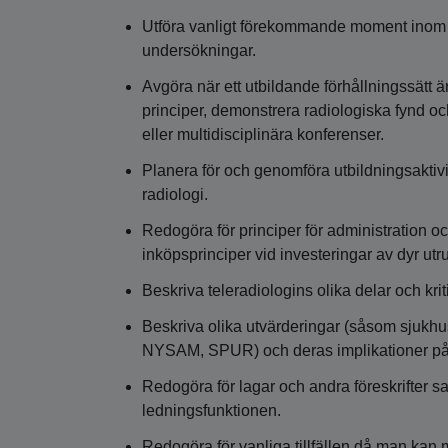
Utföra vanligt förekommande moment inom u
undersökningar.
Avgöra när ett utbildande förhållningssätt är
principer, demonstrera radiologiska fynd o
eller multidisciplinära konferenser.
Planera för och genomföra utbildningsaktiv
radiologi.
Redogöra för principer för administration o
inköpsprinciper vid investeringar av dyr utr
Beskriva teleradiologins olika delar och kri
Beskriva olika utvärderingar (såsom sjukhu
NYSAM, SPUR) och deras implikationer på 
Redogöra för lagar och andra föreskrifter sa
ledningsfunktionen.
Redogöra för vanliga tillfällen då man kan 