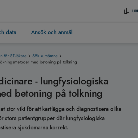
Lätt
och data
Ansök och anmäl
 för ST-läkare
Sök kursämne
rsökningsmetoder med betoning på tolkning
icinare - lungfysiologiska
ed betoning på tolkning
 stor vikt för att kartlägga och diagnostisera olika
r stora patientgrupper där lungfysiologiska
stisera sjukdomarna korrekt.