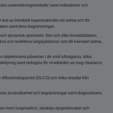
ogiska undersökningsmetoder samt indikationer och
test av bronkiell hyperreaktivitet vid astma och för
kation samt dess begränsningar.
 och dynamisk spirometri, före och efter bronkdilatation,
tiva och restriktiva lungsjukdomar som till exempel astma,
 objektivisera påverkan i de små luftvägarna, tolka
tsköljning samt redogöra för innebörden av lung clearance
 diffusionskapacitet (DLCO) och tolka resultat från
dess användbarhet och begränsningar samt diagnostisera
ner inom lungmedicin, särskilja dyspnéorsaker och