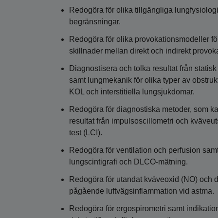
Redogöra för olika tillgängliga lungfysiol
begränsningar.
Redogöra för olika provokationsmodeller för 
skillnader mellan direkt och indirekt provo
Diagnostisera och tolka resultat från statisk
samt lungmekanik för olika typer av obstruk
KOL och interstitiella lungsjukdomar.
Redogöra för diagnostiska metoder, som kan
resultat från impulsoscillometri och kväveu
test (LCI).
Redogöra för ventilation och perfusion samt
lungscintigrafi och DLCO-mätning.
Redogöra för utandat kväveoxid (NO) och 
pågående luftvägsinflammation vid astma.
Redogöra för ergospirometri samt indikatio