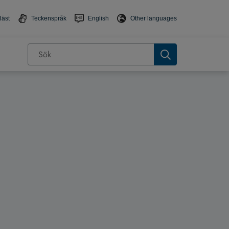
läst
Teckenspråk
English
Other languages