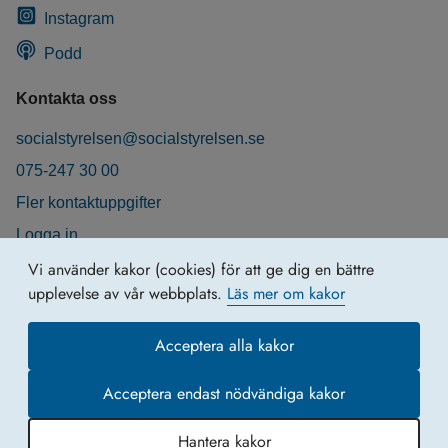
Instagram
Podd
Kontakta oss
socialstyrelsen@socialstyrelsen.se
075-247 30 00
Fler kontaktuppgifter
Logga in
Behandling av personuppgifter
Vi använder kakor (cookies) för att ge dig en bättre
upplevelse av vår webbplats.
Läs mer om kakor
Acceptera alla kakor
Acceptera endast nödvändiga kakor
Hantera kakor