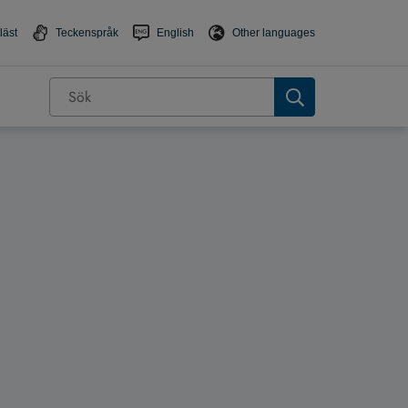
läst
Teckenspråk
English
Other languages