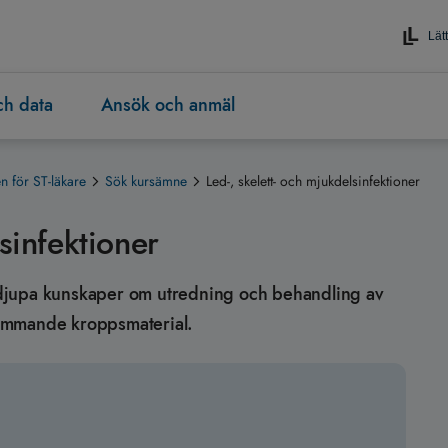
Lätt
och data
Ansök och anmäl
 för ST-läkare
Sök kursämne
Led-, skelett- och mjukdelsinfektioner
sinfektioner
ig djupa kunskaper om utredning och behandling av
främmande kroppsmaterial.