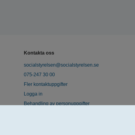
Kontakta oss
socialstyrelsen@socialstyrelsen.se
075-247 30 00
Fler kontaktuppgifter
Logga in
Behandling av personuppgifter