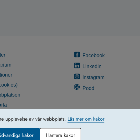
ter
Facebook
arium
Linkedin
tioner
Instagram
cookies)
Podd
bplatsen
rta
glighetsredogörelse
tre upplevelse av vår webbplats.
Läs mer om kakor
ödvändiga kakor
Hantera kakor