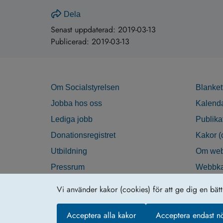
Dela
Senast uppdaterad:
2019-03-13
Publicerad:
2019-03-13
Om Socialstyrelsen
Blanket
Jobba hos oss
Kalend
Lediga jobb
Publika
Donationsregistret
Kakor (
Utbildning
Om web
Pressrum
Webbka
Nyhetsbrev
Tillgän
Vi använder kakor (cookies) för att ge dig en bät
Krisberedskap
Acceptera alla kakor
Acceptera endast n