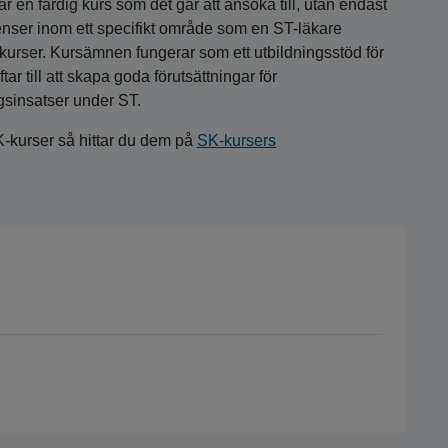
 en färdig kurs som det går att ansöka till, utan endast
nser inom ett specifikt område som en ST-läkare
a kurser. Kursämnen fungerar som ett utbildningsstöd för
r till att skapa goda förutsättningar för
gsinsatser under ST.
K-kurser så hittar du dem på
SK-kursers