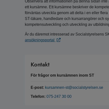
Observera att informationen på denna sidan inte är
ett kursämne. Ett kursämne beskriver de kompete
förväntas utveckla genom att delta i en eller fler
ST-läkare, handledare och kursarrangörer och syfta
kompetensutveckling och utveckling av utbildnin
Är du däremot intresserad av Socialstyrelsens S
ansökningsportal
Kontakt
För frågor om kursämnen inom ST
E-post:
kursamnen-st@socialstyrelsen.se
Telefon:
075-247 30 00