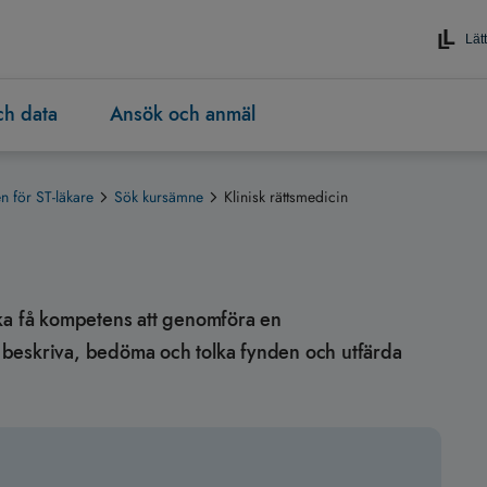
Lätt
och data
Ansök och anmäl
 för ST-läkare
Sök kursämne
Klinisk rättsmedicin
n ska få kompetens att genomföra en
beskriva, bedöma och tolka fynden och utfärda