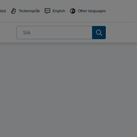
läst
Teckenspråk
English
Other languages