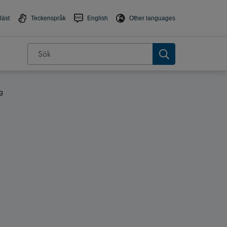
läst
Teckenspråk
English
Other languages
g