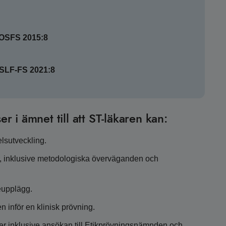
SOSFS 2015:8
HSLF-FS 2021:8
er i ämnet till att ST-läkaren kan:
elsutveckling.
r, inklusive metodologiska överväganden och
eupplägg.
 inför en klinisk prövning.
er inklusive ansökan till Etikprövningsnämnden och