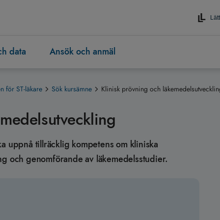
Lätt
och data
Ansök och anmäl
 för ST-läkare
Sök kursämne
Klinisk prövning och läkemedelsutvecklin
emedelsutveckling
 ska uppnå tillräcklig kompetens om kliniska
ing och genomförande av läkemedelsstudier.