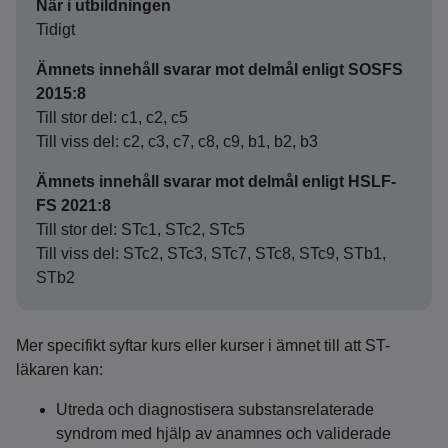
När i utbildningen
Tidigt
Ämnets innehåll svarar mot delmål enligt SOSFS
2015:8
Till stor del: c1, c2, c5
Till viss del: c2, c3, c7, c8, c9, b1, b2, b3
Ämnets innehåll svarar mot delmål enligt HSLF-
FS 2021:8
Till stor del: STc1, STc2, STc5
Till viss del: STc2, STc3, STc7, STc8, STc9, STb1,
STb2
Mer specifikt syftar kurs eller kurser i ämnet till att ST-
läkaren kan:
Utreda och diagnostisera substansrelaterade
syndrom med hjälp av anamnes och validerade