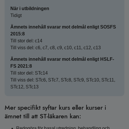
När i utbildningen
Tidigt
Ämnets innehåll svarar mot delmål enligt SOSFS
2015:8
Till stor del: c14
Till viss del: c6, c7, c8, c9, c10, c11, c12, c13
Ämnets innehåll svarar mot delmål enligt HSLF-
FS 2021:8
Till stor del: STc14
Till viss del: STc6, STc7, STc8, STc9, STc10, STc11,
STc12, STc13
Mer specifikt syftar kurs eller kurser i
ämnet till att ST-läkaren kan:
Redogöra för basal utredning, behandling och