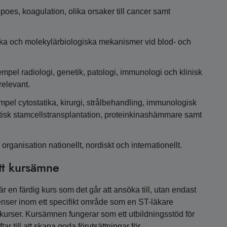
es, koagulation, olika orsaker till cancer samt
ka och molekylärbiologiska mekanismer vid blod- och
empel radiologi, genetik, patologi, immunologi och klinisk
relevant.
mpel cytostatika, kirurgi, strålbehandling, immunologisk
tisk stamcellstransplantation, proteinkinashämmare samt
ganisation nationellt, nordiskt och internationellt.
tt kursämne
 en färdig kurs som det går att ansöka till, utan endast
nser inom ett specifikt område som en ST-läkare
a kurser. Kursämnen fungerar som ett utbildningsstöd för
r till att skapa goda förutsättningar för