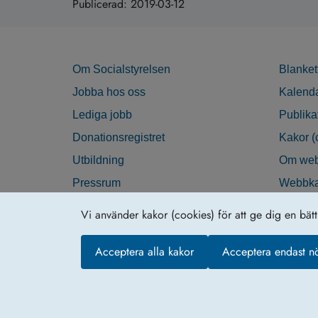
Publicerad:
2019-03-12
Om Socialstyrelsen
Blanket
Jobba hos oss
Kalend
Lediga jobb
Publika
Donationsregistret
Kakor (
Utbildning
Om web
Pressrum
Webbka
Nyhetsbrev
Tillgän
Vi använder kakor (cookies) för att ge dig en bät
Krisberedskap
Acceptera alla kakor
Acceptera endast n