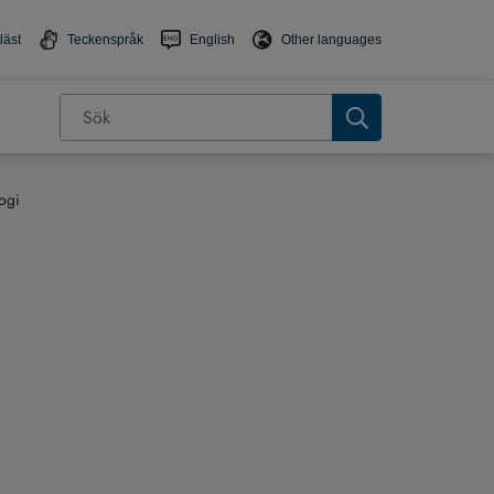
läst
Teckenspråk
English
Other languages
ogi