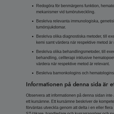
Redogöra för benmärgens funktion, hematopo
mekanismer vid tumörutveckling.
Beskriva relevanta immunologiska, genetis
tumörsjukdomar.
Beskriva olika diagnostiska metoder, till ex
kemi samt värdera när respektive metod är 
Beskriva olika behandlingsmetoder, till exe
behandling, cellterapi inklusive hematopoe
värdera när respektive metod är relevant.
Beskriva barnonkologins och hematologins or
Informationen på denna sida är e
Observera att informationen på denna sidan inte är
ett kursämne. Ett kursämne beskriver de kompete
förväntas utveckla genom att delta i en eller fler
ST-läkare, handledare och kursarrangörer och syfta