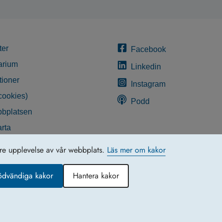
ter
Facebook
arium
Linkedin
tioner
Instagram
cookies)
Podd
bplatsen
rta
glighetsredogörelse
tre upplevelse av vår webbplats.
Läs mer om kakor
ödvändiga kakor
Hantera kakor