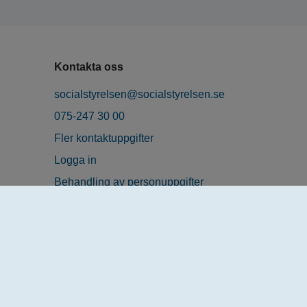
Kontakta oss
socialstyrelsen@socialstyrelsen.se
075-247 30 00
Fler kontaktuppgifter
Logga in
Behandling av personuppgifter