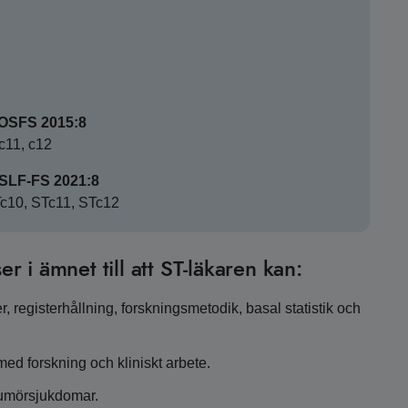
SOSFS 2015:8
 c11, c12
HSLF-FS 2021:8
STc10, STc11, STc12
er i ämnet till att ST-läkaren kan:
 registerhållning, forskningsmetodik, basal statistik och
ed forskning och kliniskt arbete.
tumörsjukdomar.