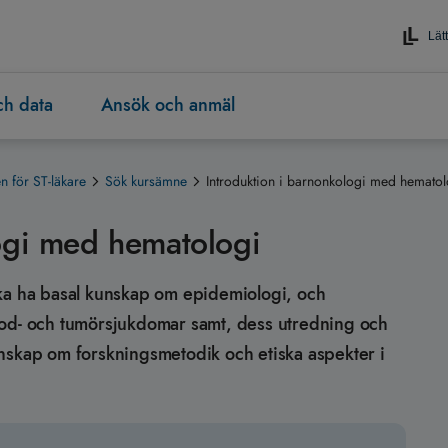
Lätt
och data
Ansök och anmäl
 för ST-läkare
Sök kursämne
Introduktion i barnonkologi med hematol
logi med hematologi
n ska ha basal kunskap om epidemiologi, och
lod- och tumörsjukdomar samt, dess utredning och
nskap om forskningsmetodik och etiska aspekter i