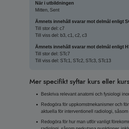
När i utbildningen
Mitten, Sent
Ämnets innehåll svarar mot delmål enligt 
Till stor del: c7
Till viss del: b3, c1, c2, c3
Ämnets innehåll svarar mot delmål enligt 
Till stor del: STc7
Till viss del: STc1, STc2, STc3, STc13
Mer specifikt syftar kurs eller kurs
Beskriva relevant anatomi och fysiologi in
Redogöra för uppkomstmekanismer och förl
aktuella för interventionell radiologi, såso
Redogöra för hur man utför vanligt föreko
radiologi, såsom perkutana punktioner, in