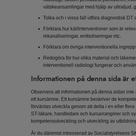
vätskeansamlingar med hjälp av ultraljud, 
Tolka och i vissa fall utföra diagnostisk DT
Förklara hur kärlinterventioner som är releva
rekanaliseringar, emboliseringar etc.
Förklara om övriga interventionella ingrepp 
Redogöra för hur olika material och läkem
interventionell radiologi fungerar och anvä
Informationen på denna sida är e
Observera att informationen på denna sidan inte är
ett kursämne. Ett kursämne beskriver de kompete
förväntas utveckla genom att delta i en eller fler
ST-läkare, handledare och kursarrangörer och syfta
kompetensutveckling och utveckling av utbildnin
Är du däremot intresserad av Socialstyrelsens S