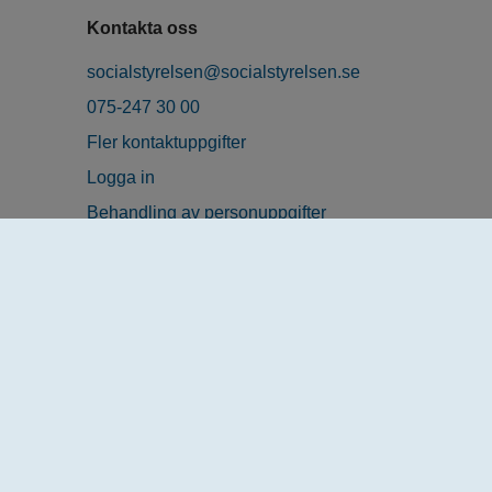
Kontakta oss
socialstyrelsen@socialstyrelsen.se
075-247 30 00
Fler kontaktuppgifter
Logga in
Behandling av personuppgifter