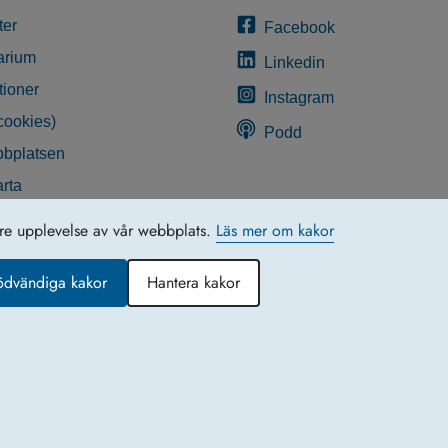
ter
Facebook
arium
Linkedin
tioner
Instagram
cookies)
Podd
bplatsen
rta
glighetsredogörelse
tre upplevelse av vår webbplats.
Läs mer om kakor
ödvändiga kakor
Hantera kakor