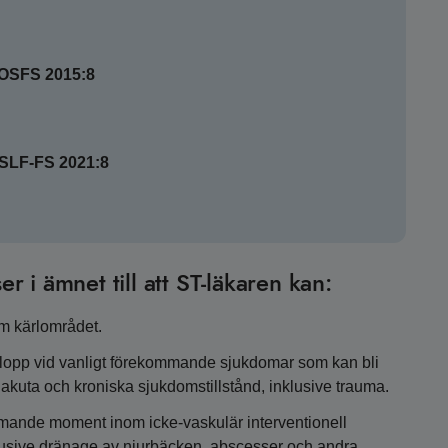
SOSFS 2015:8
HSLF-FS 2021:8
er i ämnet till att ST-läkaren kan:
om kärlområdet.
opp vid vanligt förekommande sjukdomar som kan bli
m akuta och kroniska sjukdomstillstånd, inklusive trauma.
mmande moment inom icke-vaskulär interventionell
klusive dränage av njurbäcken, abscesser och andra