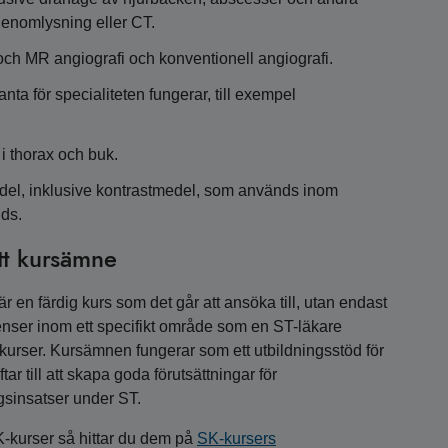
genomlysning eller CT.
 och MR angiografi och konventionell angiografi.
nta för specialiteten fungerar, till exempel
i thorax och buk.
edel, inklusive kontrastmedel, som används inom
nds.
tt kursämne
 en färdig kurs som det går att ansöka till, utan endast
nser inom ett specifikt område som en ST-läkare
a kurser. Kursämnen fungerar som ett utbildningsstöd för
r till att skapa goda förutsättningar för
gsinsatser under ST.
K-kurser så hittar du dem på
SK-kursers