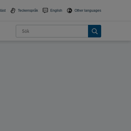
läst
Teckenspråk
English
Other languages