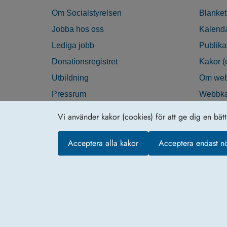
Om Socialstyrelsen
Blanket
Jobba hos oss
Kalend
Lediga jobb
Publika
Donationsregistret
Kakor (
Utbildning
Om web
Pressrum
Webbka
Nyhetsbrev
Tillgän
Vi använder kakor (cookies) för att ge dig en bät
Krisberedskap
Acceptera alla kakor
Acceptera endast n